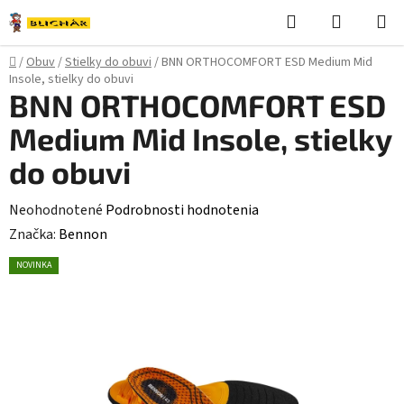
Prejsť
Hľadať
NÁKUP
na
KOŠÍK
obsah
Domov
/
Obuv
/
Stielky do obuvi
/
BNN ORTHOCOMFORT ESD Medium Mid
Insole, stielky do obuvi
BNN ORTHOCOMFORT ESD
Medium Mid Insole, stielky
do obuvi
Priemerné
Neohodnotené
Podrobnosti hodnotenia
hodnotenie
Značka:
Bennon
produktu
NOVINKA
je
0,0
z
5
hviezdičiek.