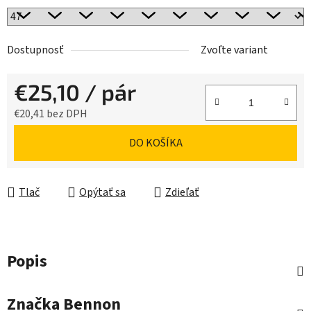
Dostupnosť
Zvoľte variant
€25,10
/ pár
€20,41 bez DPH
Jednotková cena:
DO KOŠÍKA
Tlač
Opýtať sa
Zdieľať
Popis
Značka
Bennon