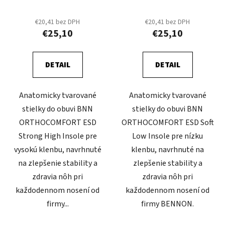
€20,41 bez DPH
€20,41 bez DPH
€25,10
€25,10
DETAIL
DETAIL
Anatomicky tvarované
Anatomicky tvarované
stielky do obuvi BNN
stielky do obuvi BNN
ORTHOCOMFORT ESD
ORTHOCOMFORT ESD Soft
Strong High Insole pre
Low Insole pre nízku
vysokú klenbu, navrhnuté
klenbu, navrhnuté na
na zlepšenie stability a
zlepšenie stability a
zdravia nôh pri
zdravia nôh pri
každodennom nosení od
každodennom nosení od
firmy...
firmy BENNON.