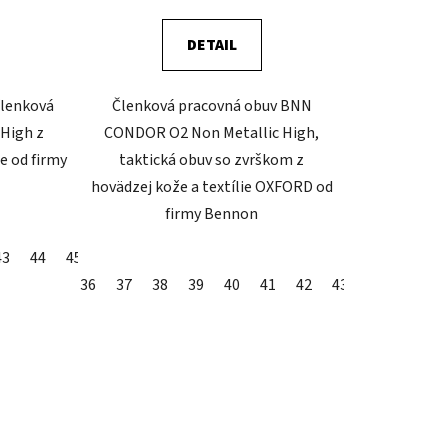
DETAIL
členková
Členková pracovná obuv BNN
High z
CONDOR O2 Non Metallic High,
e od firmy
taktická obuv so zvrškom z
hovädzej kože a textílie OXFORD od
firmy Bennon
43
44
45
46
47
48
36
37
38
39
40
41
42
43
44
45
4