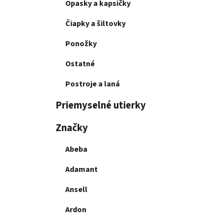
Opasky a kapsičky
Čiapky a šiltovky
Ponožky
Ostatné
Postroje a laná
Priemyselné utierky
Značky
Abeba
Adamant
Ansell
Ardon