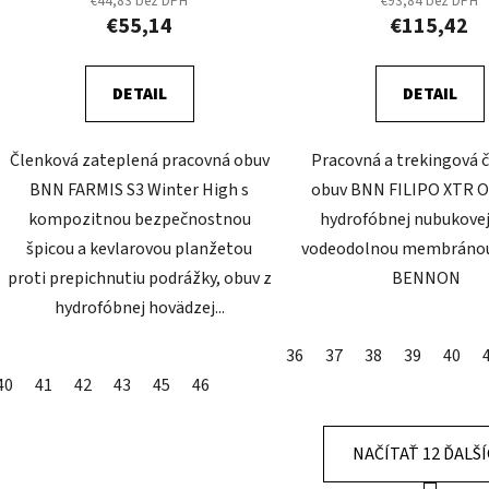
€44,83 bez DPH
€93,84 bez DPH
€55,14
€115,42
DETAIL
DETAIL
Členková zateplená pracovná obuv
Pracovná a trekingová 
BNN FARMIS S3 Winter High s
obuv BNN FILIPO XTR O
kompozitnou bezpečnostnou
hydrofóbnej nubukovej
špicou a kevlarovou planžetou
vodeodolnou membránou
proti prepichnutiu podrážky, obuv z
BENNON
hydrofóbnej hovädzej...
36
37
38
39
40
40
41
42
43
45
46
NAČÍTAŤ 12 ĎALŠ