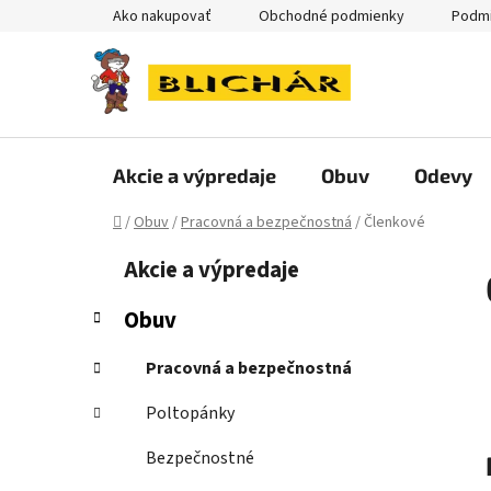
Prejsť
Ako nakupovať
Obchodné podmienky
Podmi
na
obsah
Akcie a výpredaje
Obuv
Odevy
Domov
/
Obuv
/
Pracovná a bezpečnostná
/
Členkové
B
K
Preskočiť
Akcie a výpredaje
a
kategórie
o
t
č
Obuv
e
n
g
ý
Pracovná a bezpečnostná
ó
p
r
Poltopánky
i
a
e
n
Bezpečnostné
e