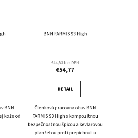
igh
BNN FARMIS S3 High
€44,53 bez DPH
€54,77
DETAIL
uv BNN
Členková pracovná obuv BNN
ej kože od
FARMIS S3 High s kompozitnou
bezpečnostnou špicou a kevlarovou
planžetou proti prepichnutiu