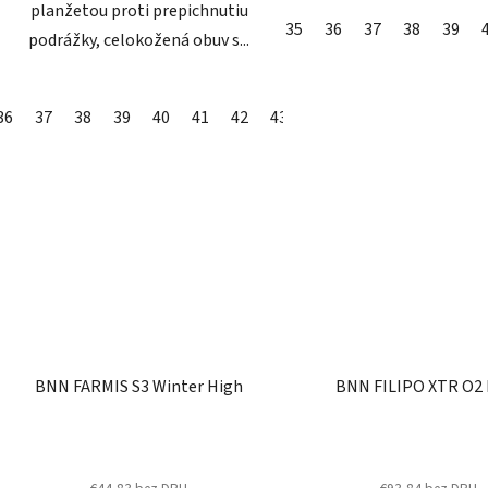
planžetou proti prepichnutiu
35
36
37
38
39
podrážky, celokožená obuv s...
36
37
38
39
40
41
42
43
44
45
46
48
49
BNN FARMIS S3 Winter High
BNN FILIPO XTR O2