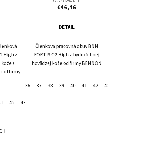
€37,77 bez DPH
€46,46
DETAIL
členková
Členková pracovná obuv BNN
2 High z
FORTIS O2 High z hydrofóbnej
 kože s
hovädzej kože od firmy BENNON
 od firmy
36
37
38
39
40
41
42
43
44
45
4
41
42
43
44
45
46
47
48
49
50
ÍCH