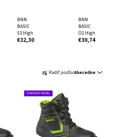
BNN
BNN
BASIC
BASIC
S3 High
O2 High
€32,30
€30,74
R
Radiť podľa:
Abecedne
a
d
e
VYNOVENÝ MODEL
n
i
e
p
r