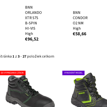
BNN
ORLANDO
BNN
XTR S7S
CONDOR
B-SPIN
O2 NM
HI-VIS
High
€58,66
High
€96,52
Stránka
1
z
3
-
27
položiek celkom
V
DO VYPREDANIA ZÁSOB
VYNOVENÝ MODEL
ý
p
i
s
p