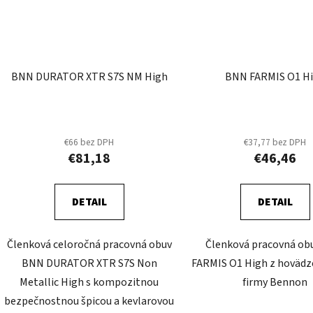
BNN DURATOR XTR S7S NM High
BNN FARMIS O1 H
€66 bez DPH
€37,77 bez DPH
€81,18
€46,46
DETAIL
DETAIL
Členková celoročná pracovná obuv
Členková pracovná ob
BNN DURATOR XTR S7S Non
FARMIS O1 High z hovädz
Metallic High s kompozitnou
firmy Bennon
bezpečnostnou špicou a kevlarovou