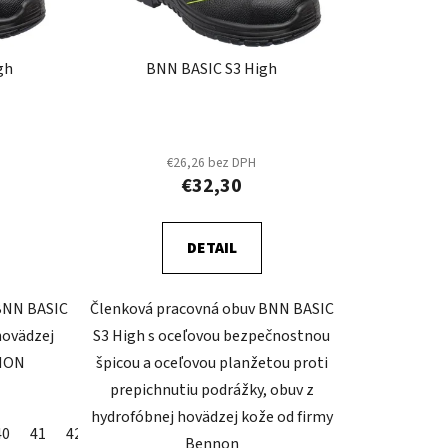
o
d
u
gh
BNN BASIC S3 High
k
t
o
v
€26,26 bez DPH
€32,30
DETAIL
BNN BASIC
Členková pracovná obuv BNN BASIC
hovädzej
S3 High s oceľovou bezpečnostnou
NNON
špicou a oceľovou planžetou proti
prepichnutiu podrážky, obuv z
hydrofóbnej hovädzej kože od firmy
40
41
42
43
44
45
46
47
48
Bennon