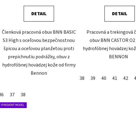
DETAIL
DETAIL
Členková pracovná obuv BNN BASIC
Pracovná a trekingová 
S3 High s oceľovou bezpečnostnou
obuv BNN CASTOR O2 
špicou a oceľovou planžetou proti
hydrofóbnej hovädzej kož
prepichnutiu podrážky, obuv z
BENNON
hydrofóbnej hovädzej kože od firmy
Bennon
38
39
40
41
42
36
37
38
VYNOVENÝ MODEL