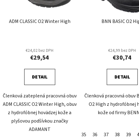
r
o
d
ADM CLASSIC O2 Winter High
BNN BASIC O2 Hi
u
k
t
o
€24,02 bez DPH
€24,99 bez DPH
€29,54
€30,74
v
DETAIL
DETAIL
Členková zateplená pracovná obuv
Členková pracovná obuv 
ADM CLASSIC O2 Winter High, obuv
O2 High z hydrofóbnej 
z hydrofóbnej hovädzej kože a
kože od firmy BE
plyšovou podšívkou značky
ADAMANT
35
36
37
38
39