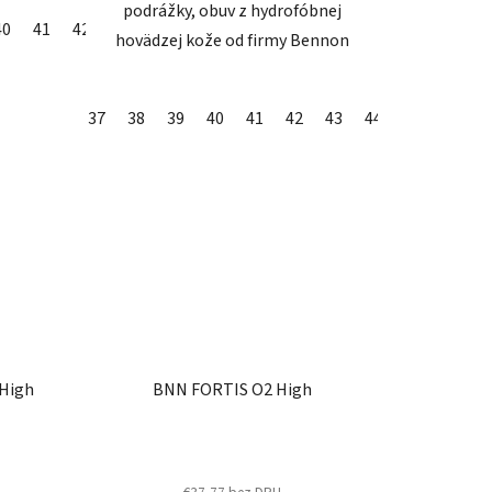
podrážky, obuv z hydrofóbnej
40
41
42
43
44
45
46
47
48
49
50
hovädzej kože od firmy Bennon
37
38
39
40
41
42
43
44
47
48
 High
BNN FORTIS O2 High