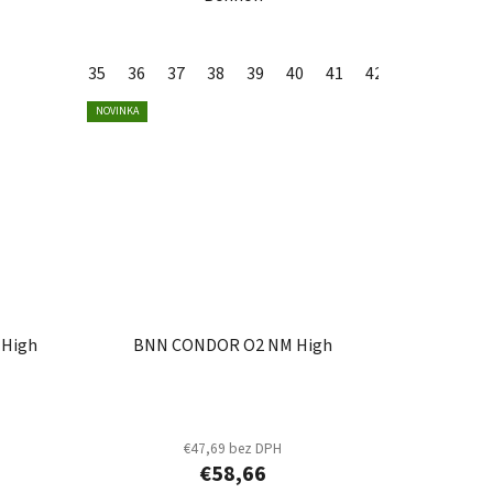
35
36
37
38
39
40
41
42
43
44
4
NOVINKA
 High
BNN CONDOR O2 NM High
€47,69 bez DPH
€58,66