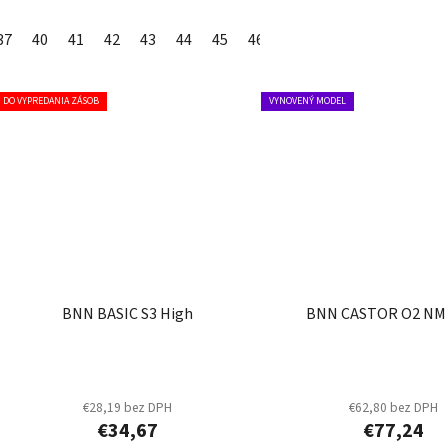
37
40
41
42
43
44
45
46
DO VYPREDANIA ZÁSOB
VYNOVENÝ MODEL
BNN BASIC S3 High
BNN CASTOR O2 NM
€28,19 bez DPH
€62,80 bez DPH
€34,67
€77,24