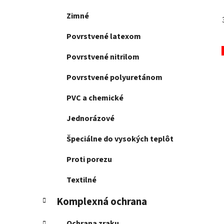
Zimné
Povrstvené latexom
Povrstvené nitrilom
Povrstvené polyuretánom
PVC a chemické
Jednorázové
Špeciálne do vysokých teplôt
Proti porezu
Textilné
Komplexná ochrana
Ochrana zraku