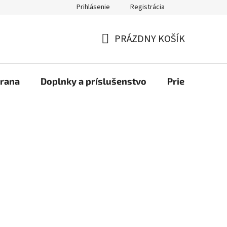
Prihlásenie
Registrácia
bchod
PRÁZDNY KOŠÍK
NÁKUPNÝ
KOŠÍK
rana
Doplnky a príslušenstvo
Priemyselné u