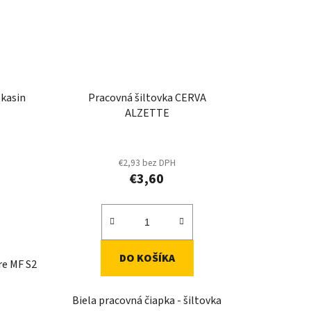
okasin
Pracovná šiltovka CERVA
ALZETTE
€2,93 bez DPH
€3,60
DO KOŠÍKA
re MF S2
Biela pracovná čiapka - šiltovka