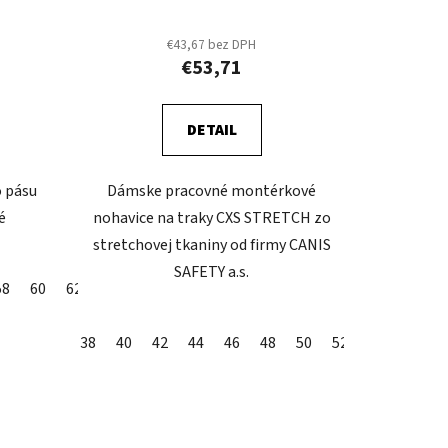
o
v
€43,67 bez DPH
€53,71
DETAIL
o pásu
Dámske pracovné montérkové
é
nohavice na traky CXS STRETCH zo
stretchovej tkaniny od firmy CANIS
SAFETY a.s.
58
60
62
38
40
42
44
46
48
50
52
54
56