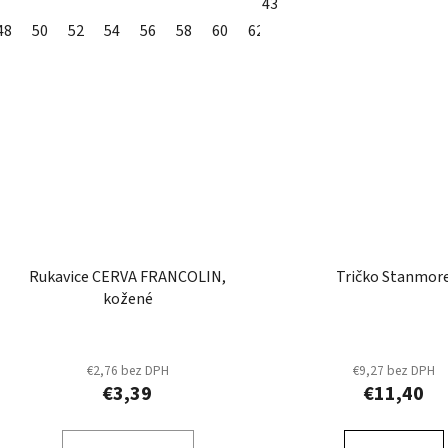
43
48
50
52
54
56
58
60
62
Rukavice CERVA FRANCOLIN,
Tričko Stanmor
kožené
€2,76 bez DPH
€9,27 bez DPH
€3,39
€11,40