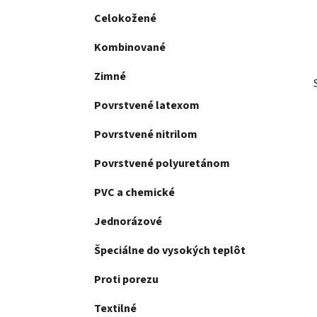
l
Celokožené
Kombinované
Zimné
Povrstvené latexom
Povrstvené nitrilom
Povrstvené polyuretánom
PVC a chemické
Jednorázové
Špeciálne do vysokých teplôt
Proti porezu
Textilné