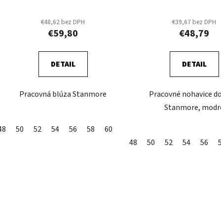
t
o
€48,62 bez DPH
€39,67 bez DPH
€59,80
€48,79
v
DETAIL
DETAIL
Pracovná blúza Stanmore
Pracovné nohavice d
Stanmore, modr
48
50
52
54
56
58
60
48
50
52
54
56