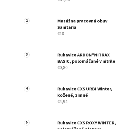
Masážna pracovná obuv
Sanitaria
€10
Rukavice ARDON®NITRAX
BASIC, polomáčané v nitrile
€0,80
Rukavice CXS URBI Winter,
kožené, zimné
€4,94
Rukavice CXS ROXY WINTER,