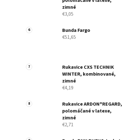
polomáčané v latexe,
zimné
€3,05
Bunda Fargo
€51,65
Rukavice CXS TECHNIK
WINTER, kombinované,
zimné
€4,19
Rukavice ARDON®REGARD,
polomáčané v latexe,
zimné
€2,71