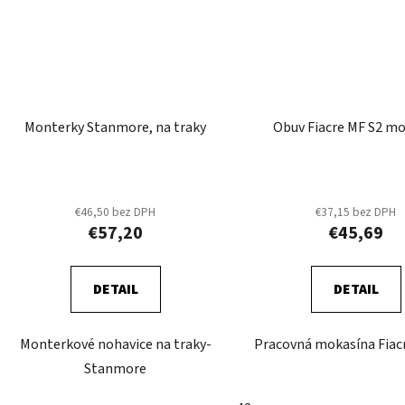
Monterky Stanmore, na traky
Obuv Fiacre MF S2 m
€46,50 bez DPH
€37,15 bez DPH
€57,20
€45,69
DETAIL
DETAIL
Monterkové nohavice na traky-
Pracovná mokasína Fiac
Stanmore