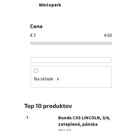
Wintoperk
Cena
€
3
€
60
Na sklade
8
Top 10 produktov
Bunda CXS LINCOLN, 3/4,
zateplená, pánska
€61,50