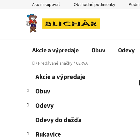
Prejsť
Ako nakupovať
Obchodné podmienky
Podmi
na
obsah
Akcie a výpredaje
Obuv
Odevy
Domov
/
Predávané značky
/
CERVA
B
K
Preskočiť
Akcie a výpredaje
a
kategórie
o
t
č
Obuv
e
n
g
Odevy
ý
ó
p
r
Odevy do dažďa
i
a
e
n
Rukavice
e