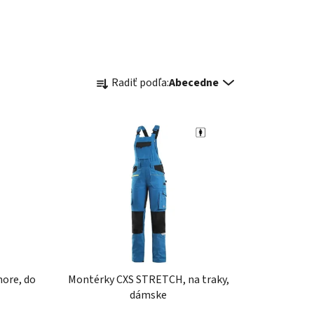
R
Radiť podľa:
Abecedne
a
d
e
n
i
e
p
r
o
d
u
ore, do
Montérky CXS STRETCH, na traky,
k
dámske
t