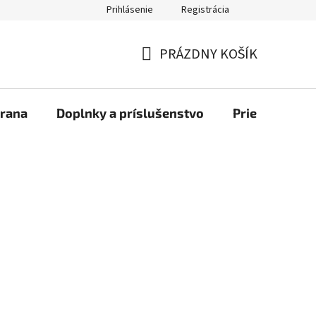
Prihlásenie
Registrácia
bchod
PRÁZDNY KOŠÍK
NÁKUPNÝ
KOŠÍK
rana
Doplnky a príslušenstvo
Priemyselné u