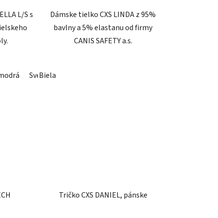
LLA L/S s
Dámske tielko CXS LINDA z 95%
ielskeho
bavlny a 5% elastanu od firmy
ly.
CANIS SAFETY a.s.
modrá
Olivová
Svetlo - modrá
Biela
Modrá
Čierna
Sivá
Červená
Modrá
Bordová
Čierna
Červená
Biela
Tma
Bo
ECH
Tričko CXS DANIEL, pánske