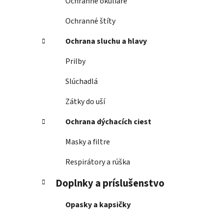
Ochranné okuliare
Ochranné štíty
Ochrana sluchu a hlavy
Prilby
Slúchadlá
Zátky do uší
Ochrana dýchacích ciest
Masky a filtre
Respirátory a rúška
Doplnky a príslušenstvo
Opasky a kapsičky