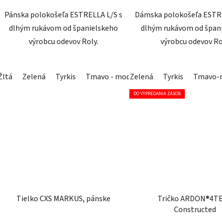
Pánska polokošeľa ESTRELLA L/S s
Dámska polokošeľa ESTRE
dlhým rukávom od španielskeho
dlhým rukávom od špan
výrobcu odevov Roly.
výrobcu odevov Ro
Žltá
Zelená
Tyrkis
Tmavo - modrá
Zelená
Svetlo - modrá
Tyrkis
Tmavo-
Sivá
DO VYPREDANIA ZÁSOB
Tielko CXS MARKUS, pánske
Tričko ARDON®4T
Constructed