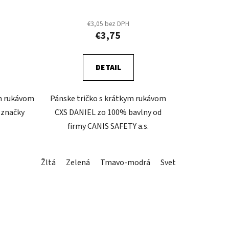
€3,05 bez DPH
€3,75
DETAIL
ym rukávom
Pánske tričko s krátkym rukávom
 značky
CXS DANIEL zo 100% bavlny od
firmy CANIS SAFETY a.s.
Žltá
Zelená
Tmavo-modrá
Svetlo - modrá
O