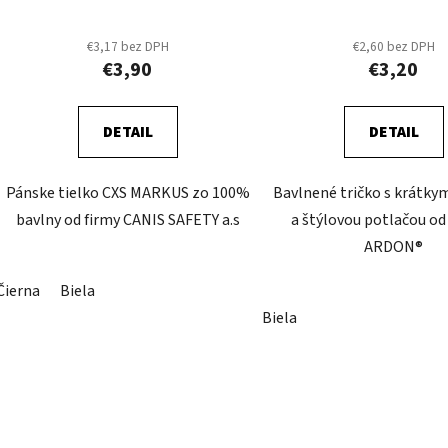
€3,17 bez DPH
€2,60 bez DPH
€3,90
€3,20
DETAIL
DETAIL
Pánske tielko CXS MARKUS zo 100%
Bavlnené tričko s krátk
bavlny od firmy CANIS SAFETY a.s
a štýlovou potlačou od
ARDON®
Čierna
Biela
Biela