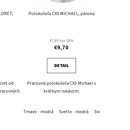
d
u
LORET,
Polokošeľa CXS MICHAEL, pánska
k
t
o
v
€7,89 bez DPH
€9,70
DETAIL
oret od
Pracovná polokošeľa CXS Michael s
pracovných
krátkym rukávom.
Tmavo - modrá
Svetlo - modrá
Sivá
Modrá
Č