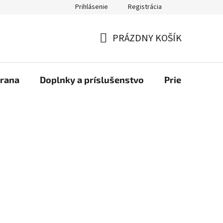
Prihlásenie
Registrácia
bchod
PRÁZDNY KOŠÍK
NÁKUPNÝ
KOŠÍK
rana
Doplnky a príslušenstvo
Priemyselné u