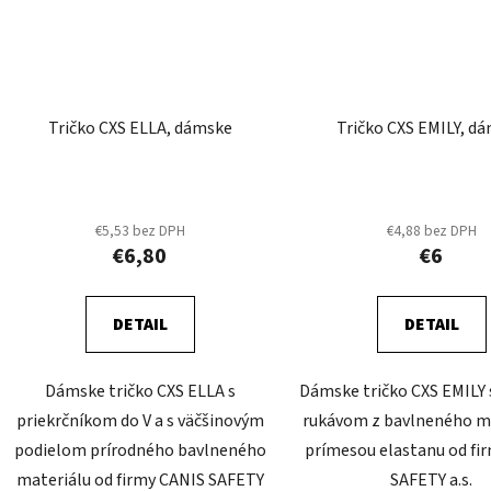
Tričko CXS ELLA, dámske
Tričko CXS EMILY, d
€5,53 bez DPH
€4,88 bez DPH
€6,80
€6
DETAIL
DETAIL
Dámske tričko CXS ELLA s
Dámske tričko CXS EMILY
priekrčníkom do V a s väčšinovým
rukávom z bavlneného ma
podielom prírodného bavlneného
prímesou elastanu od fi
materiálu od firmy CANIS SAFETY
SAFETY a.s.