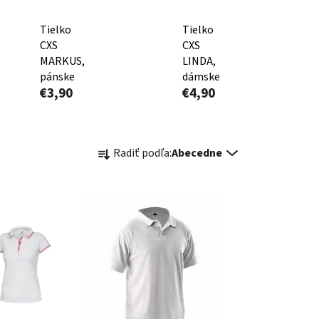
Tielko
Tielko
CXS
CXS
MARKUS,
LINDA,
pánske
dámske
€3,90
€4,90
R
Radiť podľa:
Abecedne
a
d
e
n
i
e
p
r
o