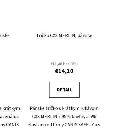
ámske
Tričko CXS MERLIN, pánske
€11,46 bez DPH
€14,10
DETAIL
 s krátkym
Pánske tričko s krátkym rukávom
teriálu s
CXS MERLIN z 95% bavlny a 5%
rmy CANIS
elastanu od firmy CANIS SAFETY a.s.