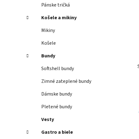
Pánske tričká
l
Košele a mikiny
Mikiny
Košele
Bundy
Softshell bundy
Zimné zateplené bundy
Dámske bundy
Pletené bundy
Vesty
Gastro a biele