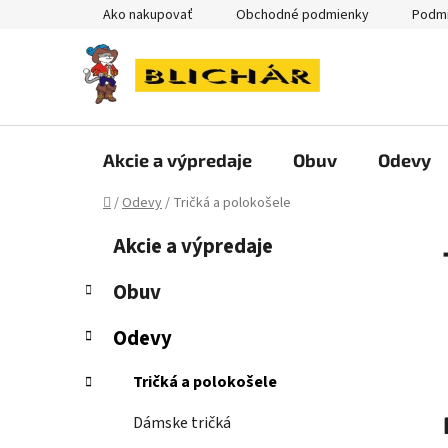
Prejsť
Ako nakupovať
Obchodné podmienky
Podmi
na
obsah
Akcie a výpredaje
Obuv
Odevy
Domov
/
Odevy
/
Tričká a polokošele
B
K
Preskočiť
Akcie a výpredaje
a
kategórie
o
t
č
Obuv
e
n
g
Odevy
ý
ó
p
r
Tričká a polokošele
i
a
e
n
Dámske tričká
e