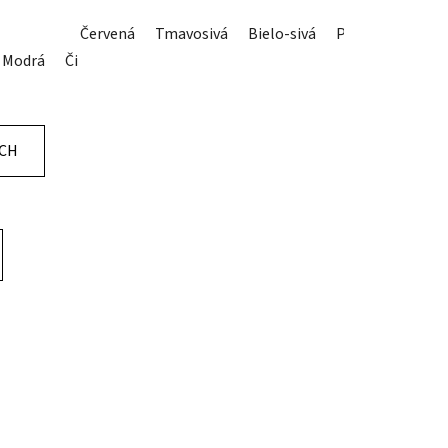
Červená
Tmavosivá
Bielo-sivá
Petrolejová
Modrá
Čierna
Červená
Biela
Azurová-modrá
Antracit
ÍCH