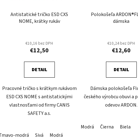
o
d
Antistatické tričko ESD CXS
Polokošeľa ARDON®F
u
NOME, krátky rukáv
dámska
k
t
o
€10,16 bez DPH
€10,24 bez DPH
€12,50
€12,60
v
DETAIL
DETAIL
Pracovné tričko s krátkym rukávom
Dámska polokošeľa Fl
ESD CXS NOME s antistatickými
českého výrobcu obuvi a 
vlastnosťami od firmy CANIS
odevov ARDON.
SAFETY a.s.
Modrá
Čierna
Biela
Tmavo-modrá
Sivá
Modrá