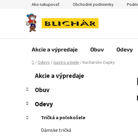
Prejsť
Ako nakupovať
Obchodné podmienky
Podmi
na
obsah
Akcie a výpredaje
Obuv
Odevy
Domov
/
Odevy
/
Gastro a biele
/
Kuchárske čiapky
B
K
Preskočiť
Akcie a výpredaje
a
kategórie
o
t
č
Obuv
e
n
g
Odevy
ý
ó
p
r
Tričká a polokošele
i
a
e
n
Dámske tričká
e