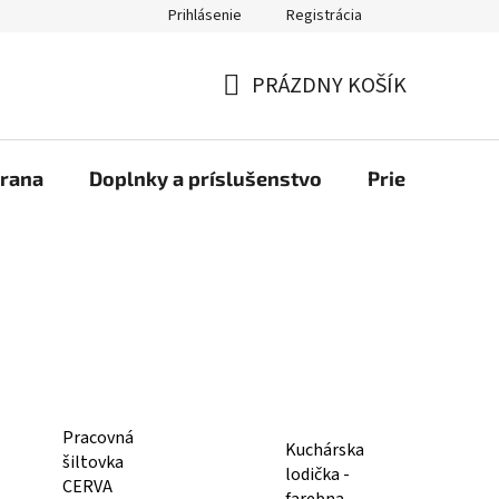
Prihlásenie
Registrácia
bchod
PRÁZDNY KOŠÍK
NÁKUPNÝ
KOŠÍK
rana
Doplnky a príslušenstvo
Priemyselné u
Pracovná
Kuchárska
šiltovka
lodička -
CERVA
farebna