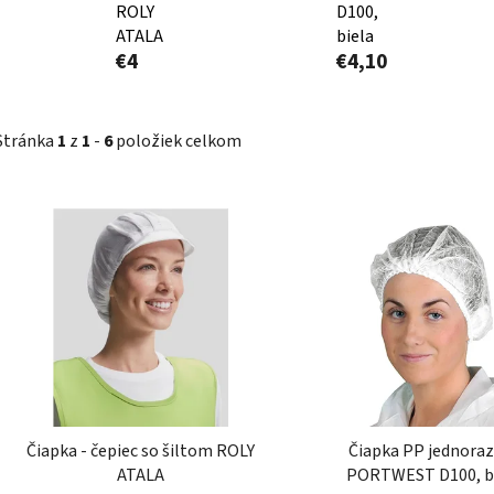
ROLY
D100,
ATALA
biela
€4
€4,10
Stránka
1
z
1
-
6
položiek celkom
V
ý
p
i
s
p
r
o
d
Čiapka - čepiec so šiltom ROLY
Čiapka PP jednora
u
ATALA
PORTWEST D100, b