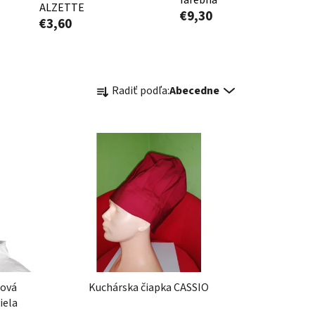
ALZETTE
€9,30
€3,60
R
Radiť podľa:
Abecedne
a
d
e
n
i
e
p
r
o
d
u
zová
Kuchárska čiapka CASSIO
k
iela