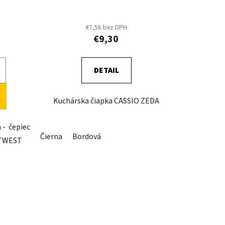
t
o
v
€7,56 bez DPH
€9,30
DETAIL
Kuchárska čiapka CASSIO ZEDA
 - čepiec
Čierna
Bordová
RTWEST