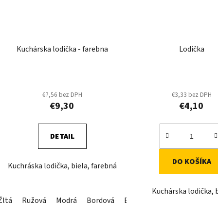
Kuchárska lodička - farebna
Lodička
€7,56 bez DPH
€3,33 bez DPH
€9,30
€4,10
DETAIL
DO KOŠÍKA
Kuchráska lodička, biela, farebná
Kuchárska lodička, 
Žltá
Ružová
Modrá
Bordová
Biela