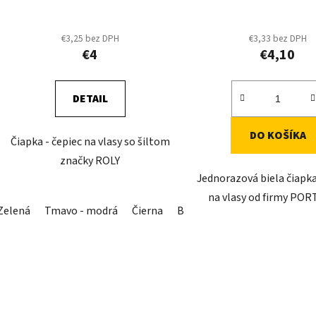
k
t
o
€3,25 bez DPH
€3,33 bez DPH
€4
€4,10
v
DETAIL
DO KOŠÍKA
Čiapka - čepiec na vlasy so šiltom
značky ROLY
Jednorazová biela čiapka
na vlasy od firmy PO
Zelená
Tmavo - modrá
Čierna
Biela