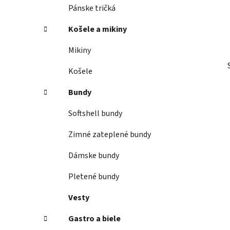
Pánske tričká
l
Košele a mikiny
Mikiny
Košele
Bundy
Softshell bundy
Zimné zateplené bundy
Dámske bundy
Pletené bundy
Vesty
Gastro a biele