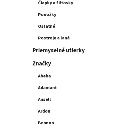
Čiapky a šiltovky
Ponožky
Ostatné
Postroje a laná
Priemyselné utierky
Značky
Abeba
Adamant
Ansell
Ardon
Bennon