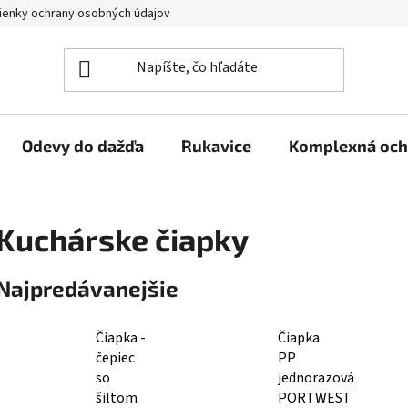
enky ochrany osobných údajov
Reklamačný poriadok
Veľkoo
Odevy do dažďa
Rukavice
Komplexná och
Kuchárske čiapky
Najpredávanejšie
Čiapka -
Čiapka
čepiec
PP
so
jednorazová
šiltom
PORTWEST