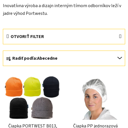
Inovatívna výroba a dizajn interným tímom odborníkov leží v
jadre výhod Portwestu.
OTVORIŤ FILTER
R
Radiť podľa:
Abecedne
a
d
V
e
ý
n
p
i
i
e
s
p
p
r
r
o
Čiapka PORTWEST B013,
Čiapka PP jednorazová
o