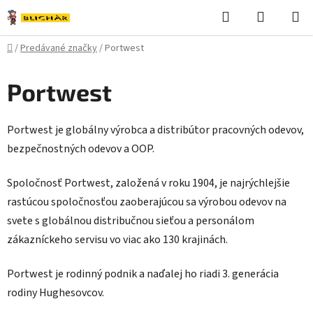
Prejsť
Hľadať
NÁKUP
na
KOŠÍK
obsah
Domov
/
Predávané značky
/
Portwest
Portwest
Portwest je globálny výrobca a distribútor pracovných odevov,
bezpečnostných odevov a OOP.
Spoločnosť Portwest, založená v roku 1904, je najrýchlejšie
rastúcou spoločnosťou zaoberajúcou sa výrobou odevov na
svete s globálnou distribučnou sieťou a personálom
zákazníckeho servisu vo viac ako 130 krajinách.
Portwest je rodinný podnik a naďalej ho riadi 3. generácia
rodiny Hughesovcov.