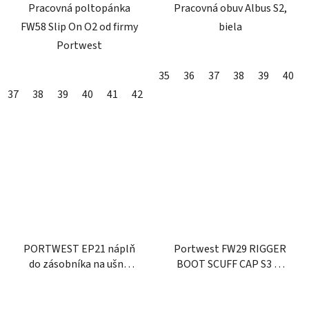
Pracovná poltopánka
Pracovná obuv Albus S2,
FW58 Slip On O2 od firmy
biela
Portwest
35
36
37
38
39
40
37
38
39
40
41
42
43
44
47
48
PORTWEST EP21 náplň
Portwest FW29 RIGGER
do zásobníka na ušné
BOOT SCUFF CAP S3 CI
zátky (500párov)
bezpečnostné čižmy