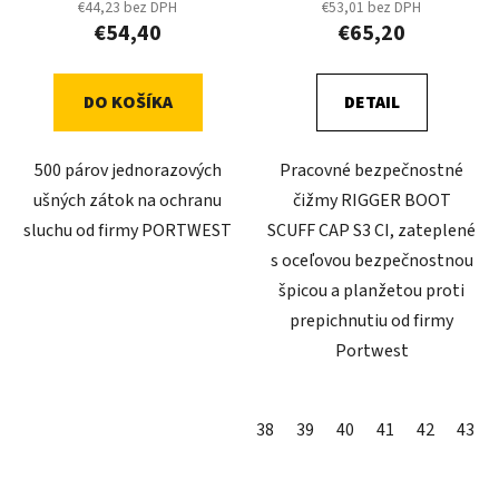
€44,23 bez DPH
€53,01 bez DPH
€54,40
€65,20
DO KOŠÍKA
DETAIL
500 párov jednorazových
Pracovné bezpečnostné
ušných zátok na ochranu
čižmy RIGGER BOOT
sluchu od firmy PORTWEST
SCUFF CAP S3 CI, zateplené
s oceľovou bezpečnostnou
špicou a planžetou proti
prepichnutiu od firmy
Portwest
38
39
40
41
42
43