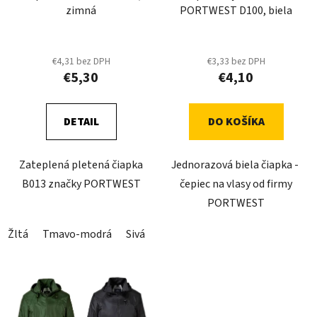
d
zimná
PORTWEST D100, biela
d
u
u
k
k
t
€4,31 bez DPH
€3,33 bez DPH
t
o
€5,30
€4,10
o
v
v
DETAIL
DO KOŠÍKA
Zateplená pletená čiapka
Jednorazová biela čiapka -
B013 značky PORTWEST
čepiec na vlasy od firmy
PORTWEST
Žltá
Tmavo-modrá
Sivá
Oranžová
Čierna