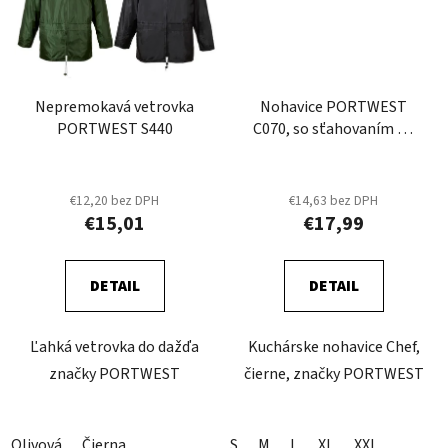
Nepremokavá vetrovka
Nohavice PORTWEST
PORTWEST S440
C070, so sťahovaním na
šnúrku
€12,20 bez DPH
€14,63 bez DPH
€15,01
€17,99
DETAIL
DETAIL
Ľahká vetrovka do dažďa
Kuchárske nohavice Chef,
značky PORTWEST
čierne, značky PORTWEST
Olivová
Čierna
S
M
L
XL
XXL