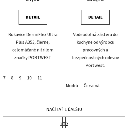
DETAIL
DETAIL
Rukavice DermiFlex Ultra
Vodeodolná zástera do
Plus A353, čierne,
kuchyne od výrobcu
celomáčané nitrilom
pracovných a
značky PORTWEST
bezpečnostných odevov
Portwest.
7
8
9
10
11
Modrá
Červená
NAČÍTAŤ 1 ĎALŠIU
S
1
2
t