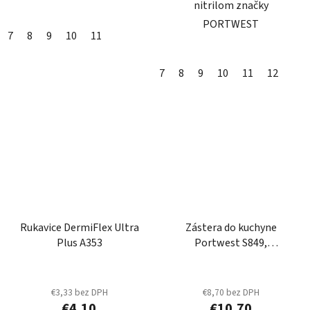
nitrilom značky
PORTWEST
7
8
9
10
11
7
8
9
10
11
12
Rukavice DermiFlex Ultra
Zástera do kuchyne
Plus A353
Portwest S849,
nepremokavá
€3,33 bez DPH
€8,70 bez DPH
€4,10
€10,70