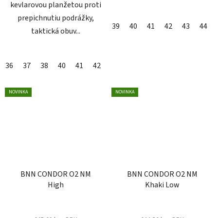
kevlarovou planžetou proti
prepichnutiu podrážky,
39
40
41
42
43
44
taktická obuv...
36
37
38
40
41
42
43
44
45
46
47
48
NOVINKA
NOVINKA
BNN CONDOR O2 NM
BNN CONDOR O2 NM
High
Khaki Low