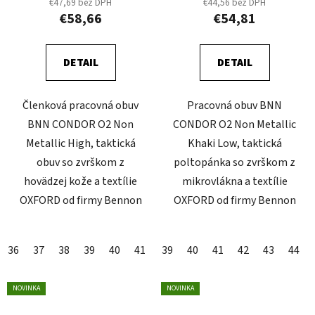
€47,69 bez DPH
€44,56 bez DPH
€58,66
€54,81
DETAIL
DETAIL
Členková pracovná obuv
Pracovná obuv BNN
BNN CONDOR O2 Non
CONDOR O2 Non Metallic
Metallic High, taktická
Khaki Low, taktická
obuv so zvrškom z
poltopánka so zvrškom z
hovädzej kože a textílie
mikrovlákna a textílie
OXFORD od firmy Bennon
OXFORD od firmy Bennon
36
37
38
39
40
41
42
39
43
40
44
41
45
42
46
43
47
44
NOVINKA
NOVINKA