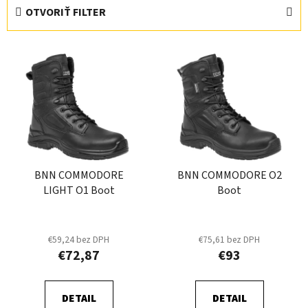
e
OTVORIŤ FILTER
n
i
V
e
ý
p
p
r
i
o
s
d
p
u
r
k
BNN COMMODORE
BNN COMMODORE O2
o
t
LIGHT O1 Boot
Boot
d
o
u
v
k
€59,24 bez DPH
€75,61 bez DPH
t
€72,87
€93
o
v
DETAIL
DETAIL