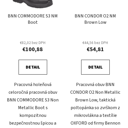
BNN COMMODORE S3 NM
BNN CONDOR O2 NM
Boot
Brown Low
€82,02 bez DPH
€44,56 bez DPH
€100,88
€54,81
DETAIL
DETAIL
Pracovná holeňová
Pracovná obuv BNN
celoročná pracovná obuv
CONDOR O2 Non Metallic
BNN COMMODORE S3 Non
Brown Low, taktická
Metallic Boot s
poltopánka so zvrškom z
kompozitnou
mikrovlákna a textílie
bezpečnostnou špicou a
OXFORD od firmy Bennon