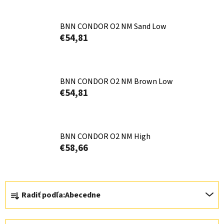
BNN CONDOR O2 NM Sand Low
€54,81
BNN CONDOR O2 NM Brown Low
€54,81
BNN CONDOR O2 NM High
€58,66
R
Radiť podľa:
Abecedne
a
d