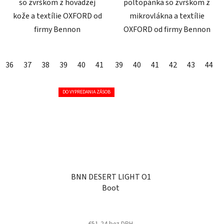
so zvrškom z hovädzej
poltopánka so zvrškom z
kože a textílie OXFORD od
mikrovlákna a textílie
firmy Bennon
OXFORD od firmy Bennon
36
37
38
39
40
41
42
39
43
40
44
41
45
42
46
43
47
44
DO VYPREDANIA ZÁSOB
BNN DESERT LIGHT O1
Boot
€51,24 bez DPH