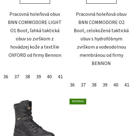
Pracovná holeňová obuv
Pracovná holeňová obuv
BNN COMMODORE LIGHT
BNN COMMODORE O2
O1 Boot, ľahká taktická
Boot, celokožená taktická
obuv so zvrškom z
obuv s hydrofóbnym
hovädzej kože a textílie
zvrškom a vodeodolnou
OXFORD od firmy Bennon
membránou od firmy
BENNON
36
37
38
39
40
41
42
43
44
45
46
47
36
37
38
39
40
41
NOVINKA