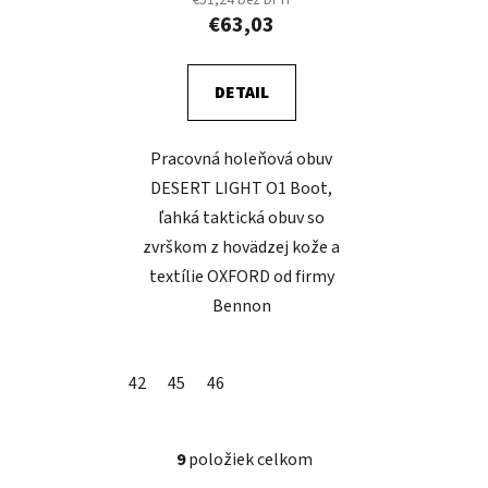
€63,03
DETAIL
Pracovná holeňová obuv
DESERT LIGHT O1 Boot,
ľahká taktická obuv so
zvrškom z hovädzej kože a
textílie OXFORD od firmy
Bennon
42
45
46
9
položiek celkom
O