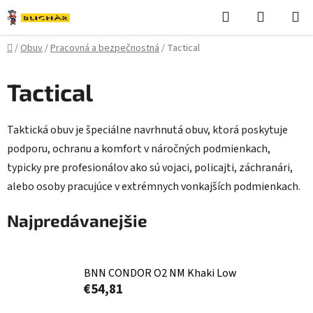
Prejsť
Hľadať
NÁKUP
na
KOŠÍK
obsah
Domov
/
Obuv
/
Pracovná a bezpečnostná
/
Tactical
Tactical
Taktická obuv je špeciálne navrhnutá obuv, ktorá poskytuje
podporu, ochranu a komfort v náročných podmienkach,
typicky pre profesionálov ako sú vojaci, policajti, záchranári,
alebo osoby pracujúce v extrémnych vonkajších podmienkach.
Najpredávanejšie
BNN CONDOR O2 NM Khaki Low
€54,81