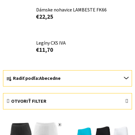
Dámske nohavice LAMBESTE FK66
€22,25
Legíny CXS IVA
€11,70
R
Radiť podľa:
Abecedne
a
d
e
OTVORIŤ FILTER
n
i
V
e
ý
p