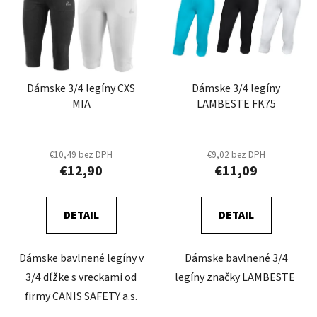
p
r
i
o
s
d
p
u
r
k
Dámske 3/4 legíny CXS
Dámske 3/4 legíny
o
t
MIA
LAMBESTE FK75
d
o
u
v
k
€10,49 bez DPH
€9,02 bez DPH
t
€12,90
€11,09
o
v
DETAIL
DETAIL
Dámske bavlnené legíny v
Dámske bavlnené 3/4
3/4 dľžke s vreckami od
legíny značky LAMBESTE
firmy CANIS SAFETY a.s.