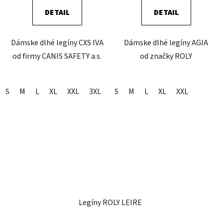
DETAIL
DETAIL
Dámske dlhé legíny CXS IVA
Dámske dlhé legíny AGIA
od firmy CANIS SAFETY a.s.
od značky ROLY
S
M
L
XL
XXL
3XL
S
M
L
XL
XXL
Legíny ROLY LEIRE