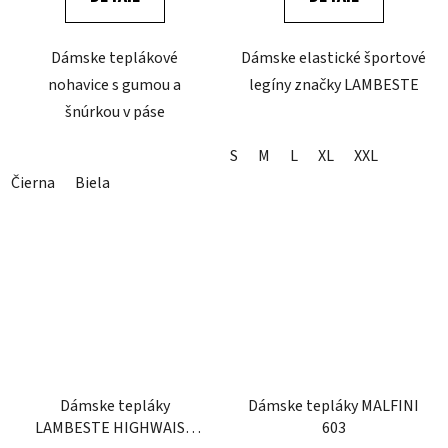
Dámske teplákové
Dámske elastické športové
nohavice s gumou a
legíny značky LAMBESTE
šnúrkou v páse
S
M
L
XL
XXL
Čierna
Biela
Dámske tepláky
Dámske tepláky MALFINI
LAMBESTE HIGHWAIST
603