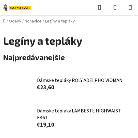
Prejsť
Hľadať
NÁKUP
na
KOŠÍK
obsah
Domov
/
Odevy
/
Nohavice
/
Legíny a tepláky
Legíny a tepláky
Najpredávanejšie
Dámske tepláky ROLY ADELPHO WOMAN
€23,60
Dámske tepláky LAMBESTE HIGHWAIST
FK61
€19,10