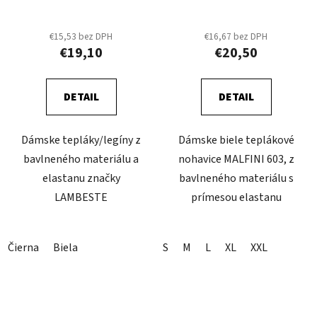
FK61
€15,53 bez DPH
€16,67 bez DPH
€19,10
€20,50
DETAIL
DETAIL
Dámske tepláky/legíny z
Dámske biele teplákové
bavlneného materiálu a
nohavice MALFINI 603, z
elastanu značky
bavlneného materiálu s
LAMBESTE
prímesou elastanu
Čierna
Biela
S
M
L
XL
XXL