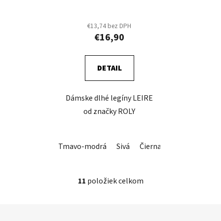
€13,74 bez DPH
€16,90
DETAIL
Dámske dlhé legíny LEIRE
od značky ROLY
Tmavo-modrá
Sivá
Čierna
11
položiek celkom
O
v
l
Z
á