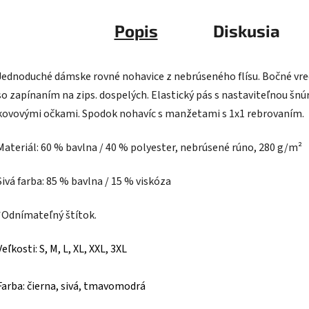
Popis
Diskusia
Jednoduché dámske rovné nohavice z nebrúseného flísu. Bočné vr
so zapínaním na zips. dospelých. Elastický pás s nastaviteľnou šnú
kovovými očkami. Spodok nohavíc s manžetami s 1x1 rebrovaním.
Materiál: 60 % bavlna / 40 % polyester, nebrúsené rúno, 280 g/m²
Sivá farba: 85 % bavlna / 15 % viskóza
*Odnímateľný štítok.
Veľkosti: S, M, L, XL, XXL, 3XL
Farba: čierna, sivá, tmavomodrá