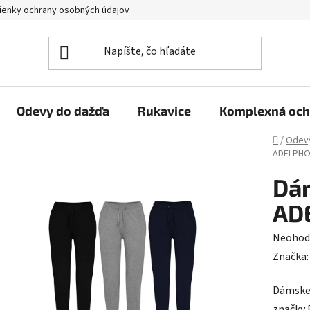
enky ochrany osobných údajov
Reklamačný poriadok
Veľkoo
Odevy do dažďa
Rukavice
Komplexná och
Domov
/
Odev
ADELPH
Dám
AD
Prieme
Neohod
hodnot
Značka
produk
Dámske 
je
značky