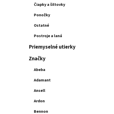
Čiapky a šiltovky
Ponožky
Ostatné
Postroje a laná
Priemyselné utierky
Značky
Abeba
Adamant
Ansell
Ardon
Bennon