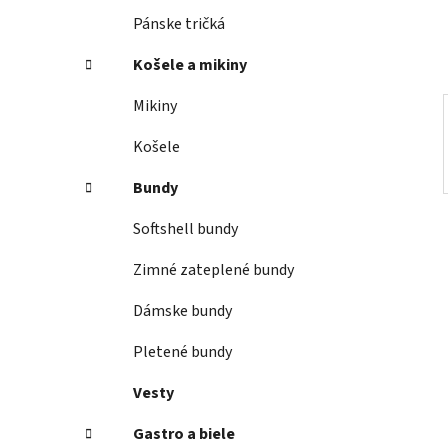
e
Pánske tričká
l
Košele a mikiny
Mikiny
Košele
Bundy
Softshell bundy
Zimné zateplené bundy
Dámske bundy
Pletené bundy
Vesty
Gastro a biele