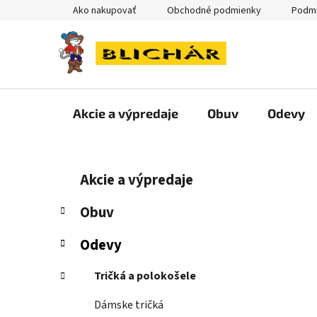
Prejsť
Ako nakupovať
Obchodné podmienky
Podmi
na
obsah
Akcie a výpredaje
Obuv
Odevy
B
K
Preskočiť
Akcie a výpredaje
a
kategórie
o
t
č
Obuv
e
n
g
Odevy
ý
ó
p
r
Tričká a polokošele
i
a
e
n
Dámske tričká