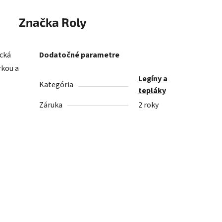
Značka
Roly
ecká
Dodatočné parametre
rkou a
Legíny a
Kategória
tepláky
Záruka
2 roky