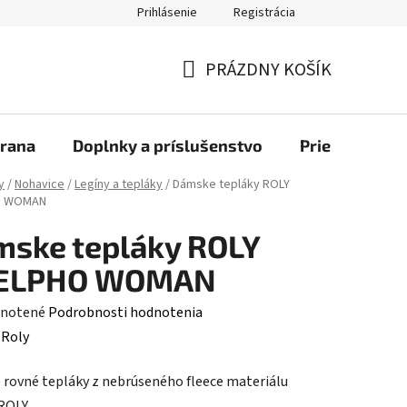
Prihlásenie
Registrácia
bchod
PRÁZDNY KOŠÍK
NÁKUPNÝ
KOŠÍK
rana
Doplnky a príslušenstvo
Priemyselné u
y
/
Nohavice
/
Legíny a tepláky
/
Dámske tepláky ROLY
O WOMAN
ske tepláky ROLY
ELPHO WOMAN
rné
notené
Podrobnosti hodnotenia
enie
:
Roly
tu
rovné tepláky z nebrúseného fleece materiálu
 ROLY