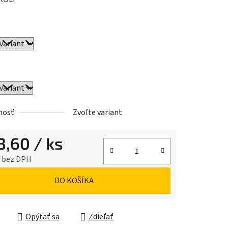
iek.
nosť
Zvoľte variant
3,60
/ ks
9 bez DPH
ková cena:
DO KOŠÍKA
Opýtať sa
Zdieľať