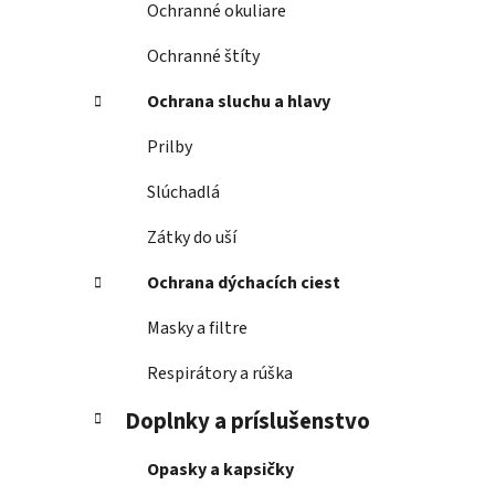
Ochranné okuliare
Ochranné štíty
Ochrana sluchu a hlavy
Prilby
Slúchadlá
Zátky do uší
Ochrana dýchacích ciest
Masky a filtre
Respirátory a rúška
Doplnky a príslušenstvo
Opasky a kapsičky