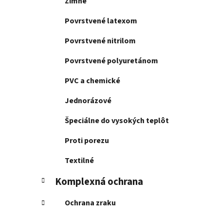
Zimné
Povrstvené latexom
Povrstvené nitrilom
Povrstvené polyuretánom
PVC a chemické
Jednorázové
Špeciálne do vysokých teplôt
Proti porezu
Textilné
Komplexná ochrana
Ochrana zraku