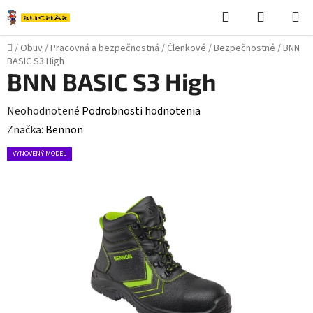
Prejsť
Hľadať
NÁKUP
na
KOŠÍK
obsah
Domov
/
Obuv
/
Pracovná a bezpečnostná
/
Členkové
/
Bezpečnostné
/
BNN
BASIC S3 High
BNN BASIC S3 High
Priemerné
Neohodnotené
Podrobnosti hodnotenia
hodnotenie
Značka:
Bennon
produktu
VYNOVENÝ MODEL
je
0,0
z
5
hviezdičiek.