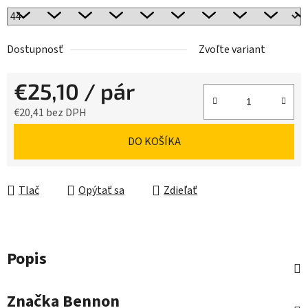
Dostupnosť
Zvoľte variant
€25,10
/ pár
€20,41 bez DPH
Jednotková cena:
DO KOŠÍKA
Tlač
Opýtať sa
Zdieľať
Popis
Značka
Bennon