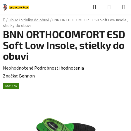
Prejsť
Hľadať
NÁKUP
na
KOŠÍK
obsah
Domov
/
Obuv
/
Stielky do obuvi
/
BNN ORTHOCOMFORT ESD Soft Low Insole,
stielky do obuvi
BNN ORTHOCOMFORT ESD
Soft Low Insole, stielky do
obuvi
Priemerné
Neohodnotené
Podrobnosti hodnotenia
hodnotenie
Značka:
Bennon
produktu
NOVINKA
je
0,0
z
5
hviezdičiek.