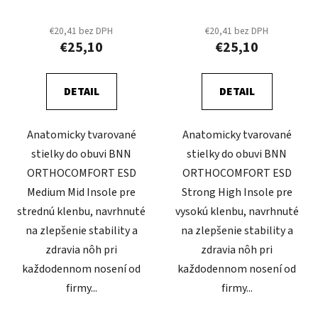
€20,41 bez DPH
€20,41 bez DPH
€25,10
€25,10
DETAIL
DETAIL
Anatomicky tvarované
Anatomicky tvarované
stielky do obuvi BNN
stielky do obuvi BNN
ORTHOCOMFORT ESD
ORTHOCOMFORT ESD
Medium Mid Insole pre
Strong High Insole pre
strednú klenbu, navrhnuté
vysokú klenbu, navrhnuté
na zlepšenie stability a
na zlepšenie stability a
zdravia nôh pri
zdravia nôh pri
každodennom nosení od
každodennom nosení od
firmy...
firmy...