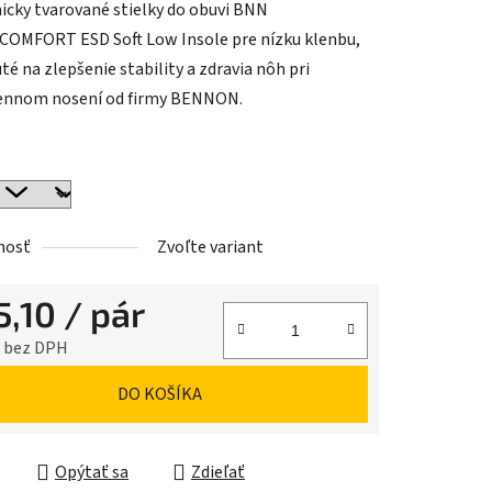
cky tvarované stielky do obuvi BNN
MFORT ESD Soft Low Insole pre nízku klenbu,
é na zlepšenie stability a zdravia nôh pri
ennom nosení od firmy BENNON.
iek.
nosť
Zvoľte variant
5,10
/ pár
1 bez DPH
ková cena:
DO KOŠÍKA
Opýtať sa
Zdieľať