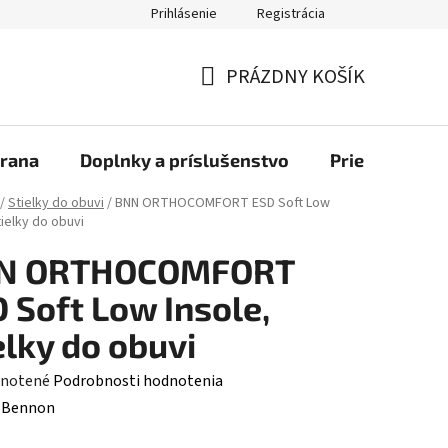
Prihlásenie
Registrácia
bchod
PRÁZDNY KOŠÍK
NÁKUPNÝ
KOŠÍK
rana
Doplnky a príslušenstvo
Priemyselné u
/
Stielky do obuvi
/
BNN ORTHOCOMFORT ESD Soft Low
tielky do obuvi
N ORTHOCOMFORT
 Soft Low Insole,
elky do obuvi
rné
notené
Podrobnosti hodnotenia
enie
:
Bennon
tu