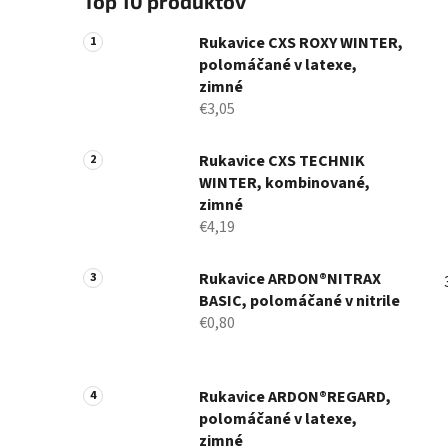
Top 10 produktov
Rukavice CXS ROXY WINTER,
polomáčané v latexe,
zimné
€3,05
Rukavice CXS TECHNIK
WINTER, kombinované,
zimné
€4,19
Rukavice ARDON®NITRAX
BASIC, polomáčané v nitrile
€0,80
Rukavice ARDON®REGARD,
polomáčané v latexe,
zimné