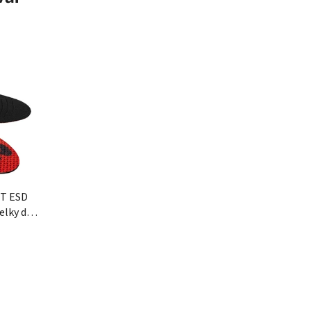
T ESD
ielky do