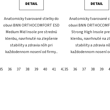
DETAIL
DETAIL
Anatomicky tvarované stielky do
Anatomicky tvarované st
obuvi BNN ORTHOCOMFORT ESD
obuvi BNN ORTHOCOMF
Medium Mid Insole pre strednú
Strong High Insole pre
klenbu, navrhnuté na zlepšenie
klenbu, navrhnuté na z
stability a zdravia nôh pri
stability a zdravia n
každodennom nosení od firmy...
každodennom nosení od 
35
36
37
38
39
40
41
42
35
43
36
44
37
45
38
46
39
47