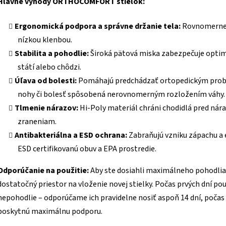
Hlavné výhody ORTHOCOMFORT stielok:
Ergonomická podpora a správne držanie tela:
Rovnomerne r
nízkou klenbou.
Stabilita a pohodlie:
Široká pätová miska zabezpečuje optimá
státí alebo chôdzi.
Úľava od bolesti:
Pomáhajú predchádzať ortopedickým problé
nohy či bolesť spôsobená nerovnomerným rozložením váhy.
Tlmenie nárazov:
Hi-Poly materiál chráni chodidlá pred nára
zraneniam.
Antibakteriálna a ESD ochrana:
Zabraňujú vzniku zápachu a 
ESD certifikovanú obuv a EPA prostredie.
Odporúčanie na použitie:
Aby ste dosiahli maximálneho pohodlia a
dostatočný priestor na vloženie novej stielky. Počas prvých dní p
nepohodlie – odporúčame ich pravidelne nosiť aspoň 14 dní, počas 
poskytnú maximálnu podporu.