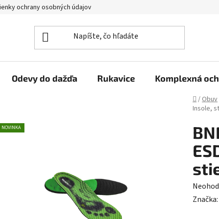
enky ochrany osobných údajov
Reklamačný poriadok
Veľkoo
Odevy do dažďa
Rukavice
Komplexná och
Domov
/
Obuv
Insole, s
BN
NOVINKA
ESD
sti
Prieme
Neohod
hodnot
Značka
produk