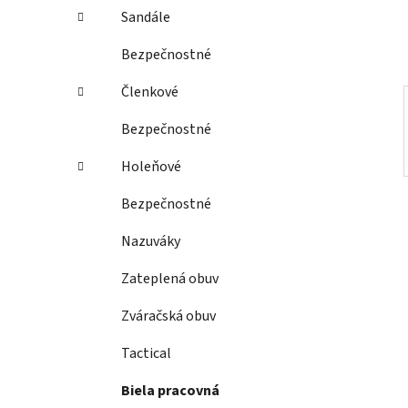
e
Sandále
l
Bezpečnostné
Členkové
Bezpečnostné
Holeňové
Bezpečnostné
Nazuváky
Zateplená obuv
Zváračská obuv
Tactical
Biela pracovná