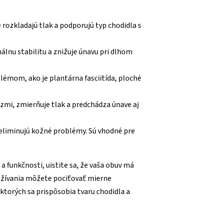
ozkladajú tlak a podporujú typ chodidla s
lnu stabilitu a znižuje únavu pri dlhom
mom, ako je plantárna fasciitída, ploché
zmi, zmierňuje tlak a predchádza únave aj
eliminujú kožné problémy. Sú vhodné pre
 funkčnosti, uistite sa, že vaša obuv má
oužívania môžete pociťovať mierne
ktorých sa prispôsobia tvaru chodidla a