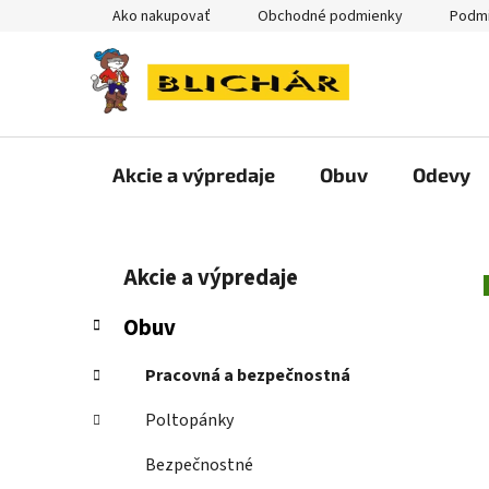
Prejsť
Ako nakupovať
Obchodné podmienky
Podmi
na
obsah
Akcie a výpredaje
Obuv
Odevy
B
K
Preskočiť
Akcie a výpredaje
a
kategórie
o
t
č
Obuv
e
n
g
ý
Pracovná a bezpečnostná
ó
p
r
Poltopánky
i
a
e
n
Bezpečnostné