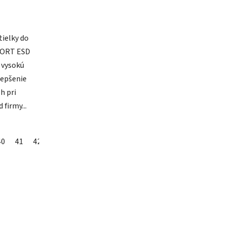
ielky do
ORT ESD
 vysokú
lepšenie
ôh pri
firmy...
40
48
41
49
42
50
43
44
45
46
47
48
49
50