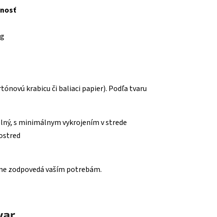
nosť
kg
rtónovú krabicu či baliaci papier). Podľa tvaru
plný, s minimálnym vykrojením v strede
ostred
sne zodpovedá vaším potrebám.
var