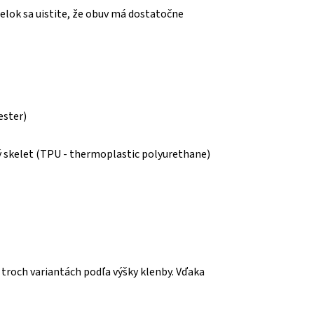
ielok sa uistite, že obuv má dostatočne
ester)
ý skelet (TPU - thermoplastic polyurethane)
troch variantách podľa výšky klenby. Vďaka