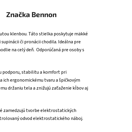
Značka
Bennon
nutou klenbou. Táto stielka poskytuje mäkké
supinácii či pronácii chodila. Ideálna pre
ohodlie na celý deň. Odporúčaná pre osoby s
podporu, stabilitu a komfort pri
a ich ergonomickému tvaru a špičkovým
emu držaniu tela a znižujú zaťaženie kĺbov aj
oré zamedzujú tvorbe elektrostatických
trolovaný odvod elektrostatického náboj.