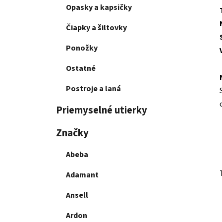
Opasky a kapsičky
Čiapky a šiltovky
Ponožky
Ostatné
Postroje a laná
Priemyselné utierky
Značky
Abeba
Adamant
Ansell
Ardon