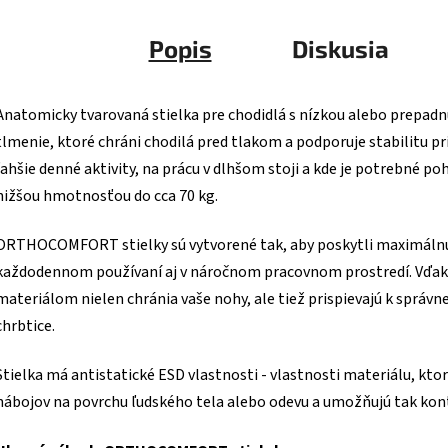
Popis
Diskusia
Anatomicky t
varovaná stielka pre chodidlá s nízkou alebo prepad
tlmenie, ktoré chráni chodilá pred tlakom a podporuje stabilitu pri 
ľahšie denné aktivity, na prácu v dlhšom stoji a kde je potrebné p
nižšou hmotnosťou do cca 70 kg.
ORTHOCOMFORT stielky sú vytvorené tak, aby poskytli maximálnu 
každodennom používaní aj v náročnom pracovnom prostredí. Vďak
materiálom nielen chránia vaše nohy, ale tiež prispievajú k správn
chrbtice.
Stielka má antistatické ESD vlastnosti - vlastnosti materiálu, kt
nábojov na povrchu ľudského tela alebo odevu a umožňujú tak kon