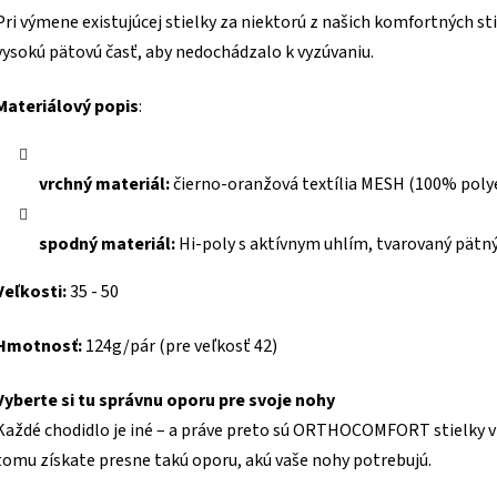
Pri výmene existujúcej stielky za niektorú z našich komfortných st
vysokú pätovú časť, aby nedochádzalo k vyzúvaniu.
Materiálový popis
:
vrchný materiál:
čierno-oranžová
textília MESH (100% poly
spodný materiál:
Hi-poly s aktívnym uhlím, tvarovaný pätn
Veľkosti:
35 - 50
Hmotnosť:
124g/pár (pre veľkosť 42)
Vyberte si tu správnu oporu pre svoje nohy
Každé chodidlo je iné – a práve preto sú ORTHOCOMFORT stielky v 
tomu získate presne takú oporu, akú vaše nohy potrebujú.