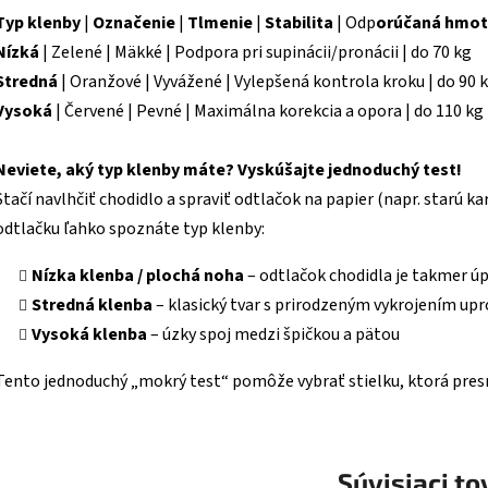
Typ klenby
|
Označenie
|
Tlmenie
|
Stabilita
| Odp
orúčaná hmot
Nízká
| Zelené | Mäkké | Podpora pri supinácii/pronácii | do 70 kg
Stredná
| Oranžové | Vyvážené | Vylepšená kontrola kroku | do 90 
Vysoká
| Červené | Pevné | Maximálna korekcia a opora | do 110 kg
Neviete, aký typ klenby máte? Vyskúšajte jednoduchý test!
Stačí navlhčiť chodidlo a spraviť odtlačok na papier (napr. starú ka
odtlačku ľahko spoznáte typ klenby:
Nízka klenba / plochá noha
– odtlačok chodidla je takmer ú
Stredná klenba
– klasický tvar s prirodzeným vykrojením upr
Vysoká klenba
– úzky spoj medzi špičkou a pätou
Tento jednoduchý „mokrý test“ pomôže vybrať stielku, ktorá pre
Súvisiaci to