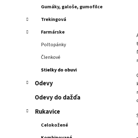
Gumáky, galoše, gumofilce
Trekingová
Farmárske
Poltopánky
Členkové
Stielky do obuvi
Odevy
Odevy do dažďa
Rukavice
Celokožené
Kombinované