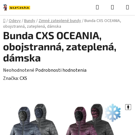
Prejsť
Hľadať
NÁKUP
na
KOŠÍK
obsah
Domov
/
Odevy
/
Bundy
/
Zimné zateplené bundy
/
Bunda CXS OCEANIA,
obojstranná, zateplená, dámska
Bunda CXS OCEANIA,
obojstranná, zateplená,
dámska
Priemerné
Neohodnotené
Podrobnosti hodnotenia
hodnotenie
Značka:
CXS
produktu
je
0,0
z
5
hviezdičiek.