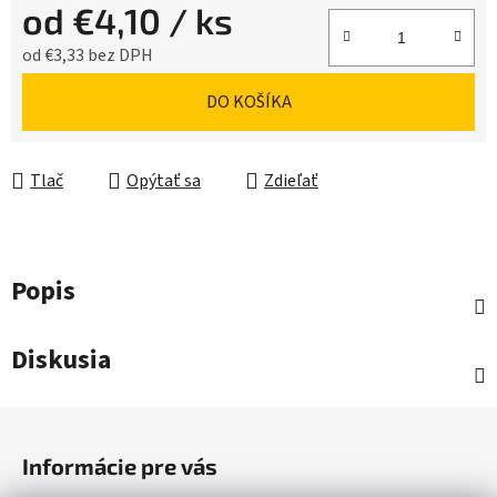
od
€4,10
/ ks
od
€3,33
bez DPH
Jednotková cena:
DO KOŠÍKA
Tlač
Opýtať sa
Zdieľať
Popis
Diskusia
Z
á
Informácie pre vás
p