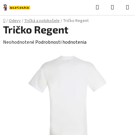
Prejsť
Hľadať
NÁKUP
na
KOŠÍK
obsah
Domov
/
Odevy
/
Tričká a polokošele
/
Tričko Regent
Tričko Regent
Priemerné
Neohodnotené
Podrobnosti hodnotenia
hodnotenie
produktu
je
0,0
z
5
hviezdičiek.