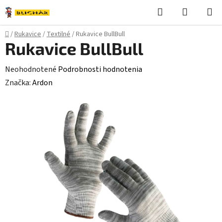
Prejsť
Hľadať
NÁKUP
na
KOŠÍK
obsah
Domov
/
Rukavice
/
Textilné
/
Rukavice BullBull
Rukavice BullBull
Priemerné
Neohodnotené
Podrobnosti hodnotenia
hodnotenie
Značka:
Ardon
produktu
je
0,0
z
5
hviezdičiek.