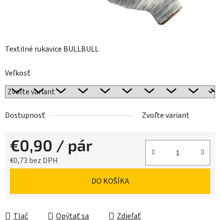
Textilné rukavice BULLBULL
Veľkosť
Dostupnosť
Zvoľte variant
€0,90
/ pár
€0,73 bez DPH
Jednotková cena:
DO KOŠÍKA
Tlač
Opýtať sa
Zdieľať