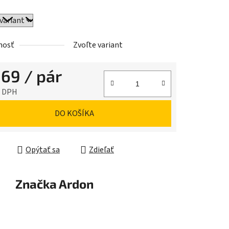
iek.
nosť
Zvoľte variant
,69
/ pár
z DPH
ková cena:
DO KOŠÍKA
Opýtať sa
Zdieľať
Značka
Ardon