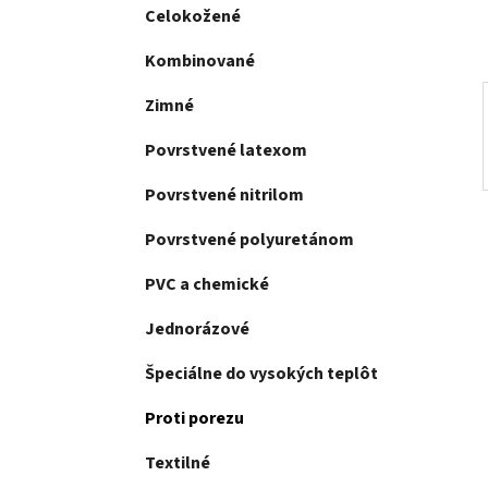
l
Celokožené
Kombinované
Zimné
Povrstvené latexom
Povrstvené nitrilom
Povrstvené polyuretánom
PVC a chemické
Jednorázové
Špeciálne do vysokých teplôt
Proti porezu
Textilné