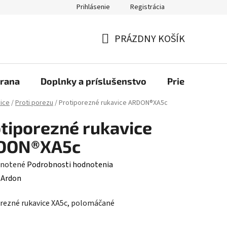
Prihlásenie
Registrácia
bchod
PRÁZDNY KOŠÍK
NÁKUPNÝ
KOŠÍK
rana
Doplnky a príslušenstvo
Priemyselné u
ice
/
Proti porezu
/
Protiporezné rukavice ARDON®XA5c
tiporezné rukavice
DON®XA5c
rné
notené
Podrobnosti hodnotenia
enie
:
Ardon
tu
rezné rukavice XA5c, polomáčané