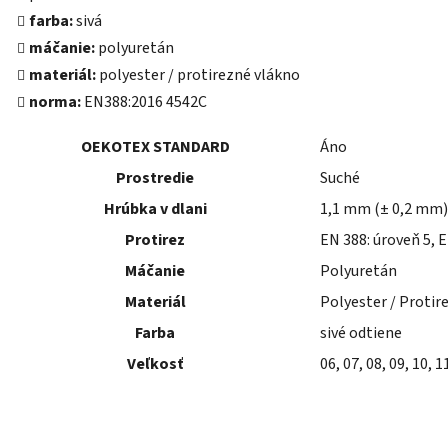
farba:
sivá
máčanie:
polyuretán
materiál:
polyester / protirezné vlákno
norma:
EN388:2016 4542C
OEKOTEX STANDARD
Áno
Prostredie
Suché
Hrúbka v dlani
1,1 mm (± 0,2 mm)
Protirez
EN 388: úroveň 5, E
Máčanie
Polyuretán
Materiál
Polyester / Protir
Farba
sivé odtiene
Veľkosť
06, 07, 08, 09, 10, 1