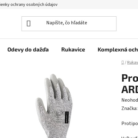
enky ochrany osobných údajov
Reklamačný poriadok
Veľkoo
Odevy do dažďa
Rukavice
Komplexná och
Domov
/
Rukav
Pro
AR
Prieme
Neohod
hodnot
Značka
produk
Protipo
je
0,0