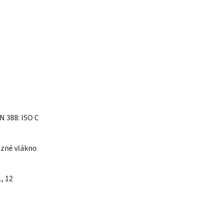
N 388: ISO C
ezné vlákno
1, 12