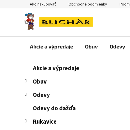
Prejsť
Ako nakupovať
Obchodné podmienky
Podmi
na
obsah
Akcie a výpredaje
Obuv
Odevy
B
K
Preskočiť
Akcie a výpredaje
a
kategórie
o
t
č
Obuv
e
n
g
Odevy
ý
ó
p
r
Odevy do dažďa
i
a
e
n
Rukavice
e