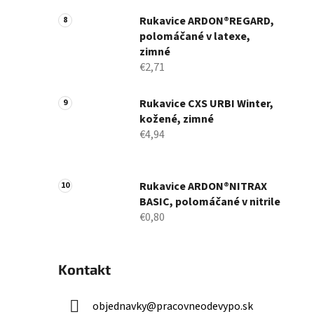
Rukavice ARDON®REGARD,
polomáčané v latexe,
zimné
€2,71
Rukavice CXS URBI Winter,
kožené, zimné
€4,94
Rukavice ARDON®NITRAX
BASIC, polomáčané v nitrile
€0,80
Kontakt
objednavky
@
pracovneodevypo.sk