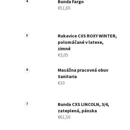
Bunda Fargo
€51,65
Rukavice CXS ROXY WINTER,
polomáčané v latexe,
zimné
€3,05
Masážna pracovná obuv
Sanitaria
€10
Bunda CXS LINCOLN, 3/4,
zateplená, pánska
€61,50