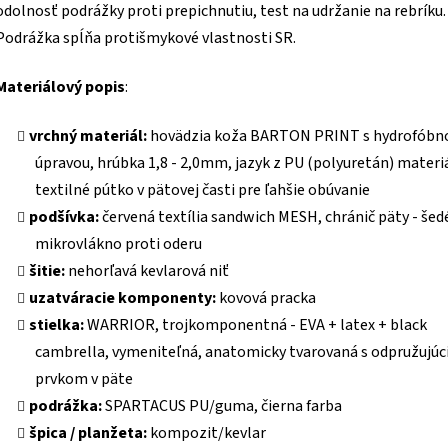
odolnosť podrážky proti prepichnutiu, test na udržanie na rebríku.
Podrážka spĺňa protišmykové vlastnosti SR.
Materiálový popis
:
vrchný materiál:
hovädzia koža BARTON PRINT s hydrofóbn
úpravou, hrúbka 1,8 - 2,0mm, jazyk z PU (polyuretán) materi
textilné pútko v pätovej časti pre ľahšie obúvanie
podšívka:
červená textília sandwich MESH, chránič päty - šed
mikrovlákno proti oderu
šitie:
nehorľavá kevlarová niť
uzatváracie komponenty:
kovová pracka
stielka:
WARRIOR, trojkomponentná - EVA + latex + black
cambrella, vymeniteľná, anatomicky tvarovaná s odpružujú
prvkom v päte
podrážka:
SPARTACUS PU/guma, čierna farba
špica / planžeta:
kompozit/kevlar