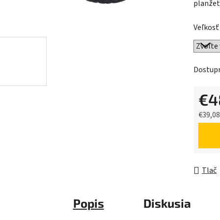
planžet
z
5
Veľkosť
hviezdič
Dostup
€4
€39,0
Jednot
Tlač
Popis
Diskusia