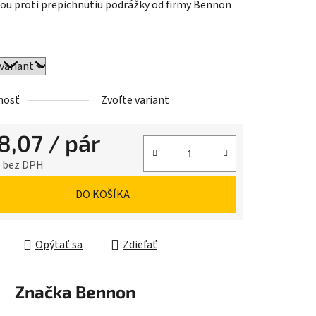
ou proti prepichnutiu podrážky od firmy Bennon
iek.
nosť
Zvoľte variant
8,07
/ pár
8 bez DPH
ková cena:
DO KOŠÍKA
Opýtať sa
Zdieľať
Značka
Bennon