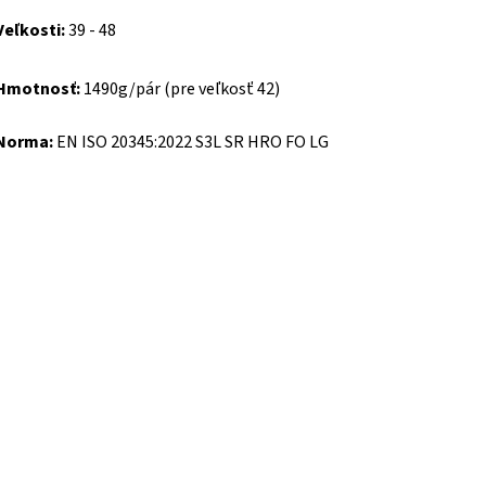
Veľkosti:
39 - 48
Hmotnosť:
1490g/pár (pre veľkosť 42)
Norma:
EN ISO 20345:2022 S3L SR HRO FO LG