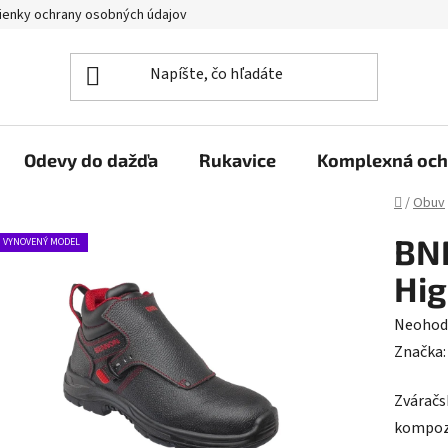
enky ochrany osobných údajov
Reklamačný poriadok
Veľkoo
Odevy do dažďa
Rukavice
Komplexná och
Domov
/
Obuv
BN
VYNOVENÝ MODEL
Hi
Prieme
Neohod
hodnot
Značka
produk
Zváračs
je
kompozi
0,0