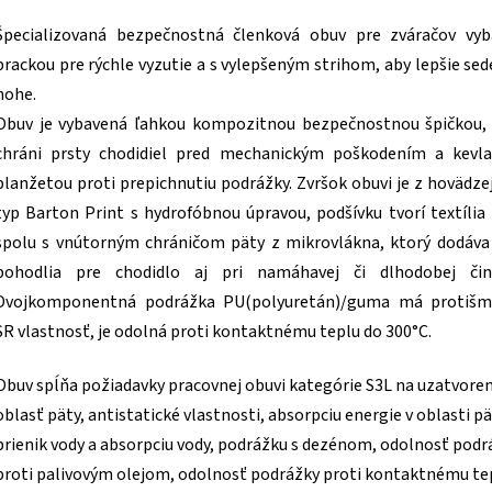
Špecializovaná bezpečnostná členková obuv pre zváračov vyb
prackou pre rýchle vyzutie a s vylepšeným strihom, aby lepšie sed
nohe.
Obuv je vybavená ľahkou kompozitnou bezpečnostnou špičkou,
chráni prsty chodidiel pred mechanickým poškodením a kevla
planžetou proti prepichnutiu podrážky.
Zvršok obuvi je z hovädze
typ Barton Print
s hydrofóbnou úpravou,
p
odšívku tvorí textíli
spolu s vnútorným chráničom päty z mikrovlákna, ktorý dodáva
pohodlia pre chodidlo aj pri namáhavej či dlhodobej činn
Dvojkomponentná p
odrážka PU(polyuretán)/guma má protišm
SR vlastnosť, je odolná proti kontaktnému teplu do 300°C.
Obuv spĺňa požiadavky pracovnej obuvi kategórie S3L na uzatvore
oblasť päty, antistatické vlastnosti, absorpciu energie v oblasti pä
prienik vody a absorpciu vody, podrážku s dezénom, odolnosť podr
proti palivovým olejom, odolnosť podrážky proti kontaktnému te