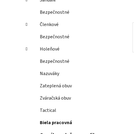
Sandále
l
Bezpečnostné
Členkové
Bezpečnostné
Holeňové
Bezpečnostné
Nazuváky
Zateplená obuv
Zváračská obuv
Tactical
Biela pracovná