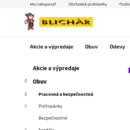
Prejsť
Ako nakupovať
Obchodné podmienky
Podmi
na
obsah
Akcie a výpredaje
Obuv
Odevy
B
K
Preskočiť
Akcie a výpredaje
a
kategórie
o
t
č
Obuv
e
n
g
ý
Pracovná a bezpečnostná
ó
p
r
Poltopánky
i
a
e
n
Bezpečnostné
e