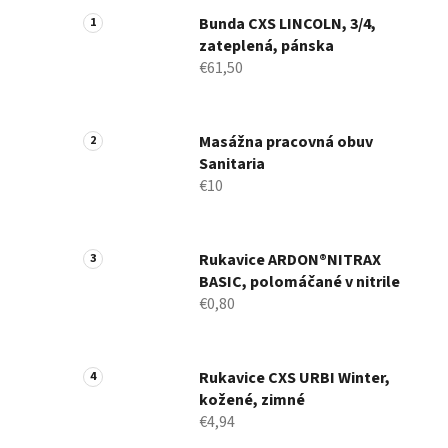
Bunda CXS LINCOLN, 3/4,
zateplená, pánska
€61,50
Masážna pracovná obuv
Sanitaria
€10
Rukavice ARDON®NITRAX
BASIC, polomáčané v nitrile
€0,80
Rukavice CXS URBI Winter,
kožené, zimné
€4,94