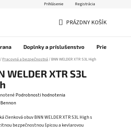
Prihlásenie
Registrácia
bchod
PRÁZDNY KOŠÍK
NÁKUPNÝ
KOŠÍK
rana
Doplnky a príslušenstvo
Priemyselné u
/
Pracovná a bezpečnostná
/
BNN WELDER XTR S3L High
N WELDER XTR S3L
gh
rné
notené
Podrobnosti hodnotenia
enie
:
Bennon
tu
ká členková obuv BNN WELDER XTR S3L High s
tnou bezpečnostnou špicou a kevlarovou