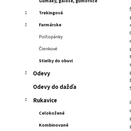
Gumáky, galoše, gumofilce
Trekingová
Farmárske
Poltopánky
Členkové
Stielky do obuvi
Odevy
Odevy do dažďa
Rukavice
Celokožené
Kombinované