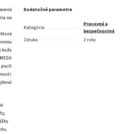
avená
Dodatočné parametre
ela na
Pracovná a
Kategória
bezpečnostná
 ktorá
Záruka
2 roky
rovou
j kože
a MESH
 pocit
osti.
ykovú
nú
ty,
ážky
plu,