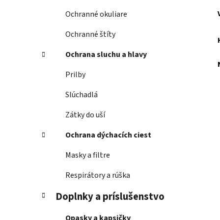
Ochranné okuliare
Ochranné štíty
Ochrana sluchu a hlavy
Prilby
Slúchadlá
Zátky do uší
Ochrana dýchacích ciest
Masky a filtre
Respirátory a rúška
Doplnky a príslušenstvo
Opasky a kapsičky