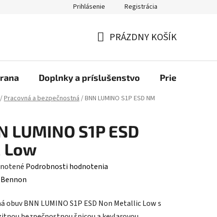
Prihlásenie
Registrácia
bchod
PRÁZDNY KOŠÍK
NÁKUPNÝ
KOŠÍK
rana
Doplnky a príslušenstvo
Priemyselné u
/
Pracovná a bezpečnostná
/
BNN LUMINO S1P ESD NM
N LUMINO S1P ESD
 Low
rné
notené
Podrobnosti hodnotenia
enie
:
Bennon
tu
á obuv BNN LUMINO S1P ESD Non Metallic Low s
tnou bezpečnostnou špicou a kevlarovou