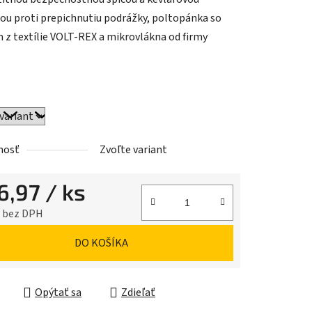
ou proti prepichnutiu podrážky, poltopánka so
 z textílie VOLT-REX a mikrovlákna od firmy
iek.
nosť
Zvoľte variant
6,97
/ ks
5 bez DPH
ková cena:
DO KOŠÍKA
Opýtať sa
Zdieľať