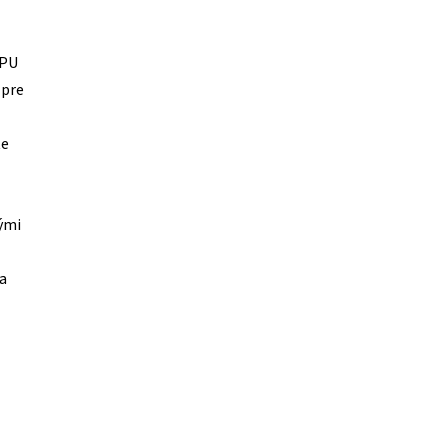
 PU
 pre
te
ými
a