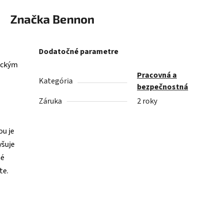
Značka
Bennon
Dodatočné parametre
nickým
Pracovná a
Kategória
bezpečnostná
Záruka
2 roky
ou je
yšuje
né
te.