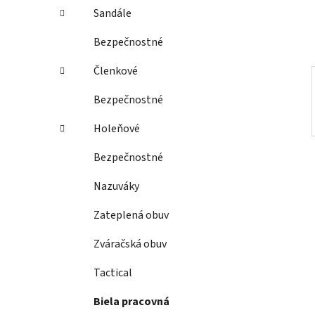
e
Sandále
l
Bezpečnostné
Členkové
Bezpečnostné
Holeňové
Bezpečnostné
Nazuváky
Zateplená obuv
Zváračská obuv
Tactical
Biela pracovná