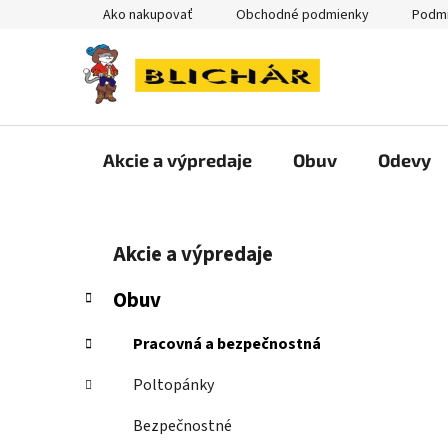
Prejsť
Ako nakupovať
Obchodné podmienky
Podmi
na
obsah
Akcie a výpredaje
Obuv
Odevy
B
K
Preskočiť
Akcie a výpredaje
a
kategórie
o
t
č
Obuv
e
n
g
ý
Pracovná a bezpečnostná
ó
p
r
Poltopánky
i
a
e
n
Bezpečnostné