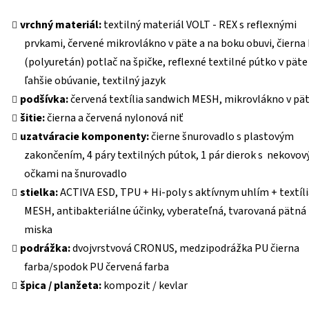
vrchný materiál:
textilný materiál VOLT - REX s reflexnými
prvkami, červené mikrovlákno v päte a na boku obuvi, čierna
(polyuretán) potlač na špičke, reflexné textilné pútko v päte
ľahšie obúvanie, textilný jazyk
podšívka:
červená textília sandwich MESH, mikrovlákno v pä
šitie:
čierna a červená nylonová niť
uzatváracie komponenty:
čierne šnurovadlo s plastovým
zakončením, 4 páry textilných pútok, 1 pár dierok s nekovov
očkami na šnurovadlo
stielka:
ACTIVA ESD, TPU + Hi-poly s aktívnym uhlím + textíli
MESH, antibakteriálne účinky, vyberateľná, tvarovaná pätná
miska
podrážka:
dvojvrstvová CRONUS, medzipodrážka PU čierna
farba/spodok PU červená farba
špica / planžeta:
kompozit / kevlar