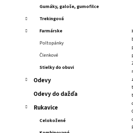
Gumáky, galoše, gumofilce
Trekingová
Farmárske
Poltopánky
Členkové
Stielky do obuvi
Odevy
Odevy do dažďa
Rukavice
Celokožené
Kombinované