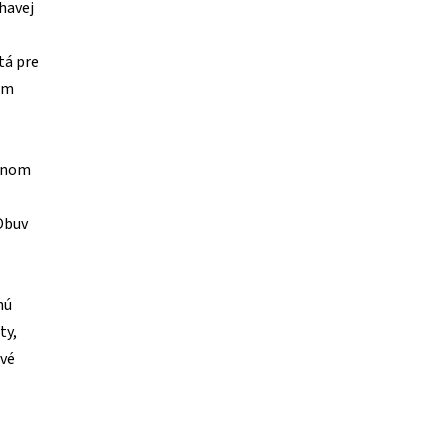
havej
tá pre
lom
ernom
 Obuv
nú
ty,
ové