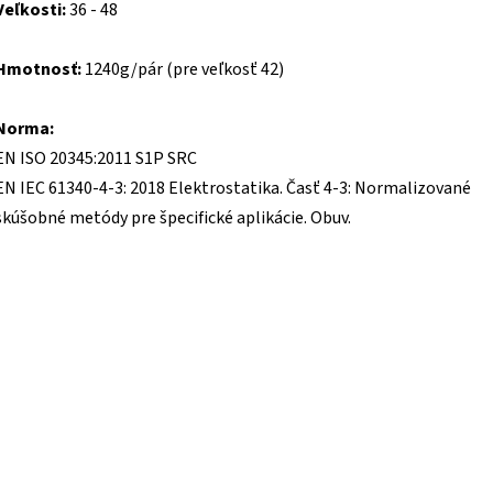
Veľkosti:
36 - 48
Hmotnosť:
1240g/pár (pre veľkosť 42)
Norma:
EN ISO 20345:2011 S1P SRC
EN IEC 61340-4-3: 2018 Elektrostatika. Časť 4-3: Normalizované
skúšobné metódy pre špecifické aplikácie. Obuv.