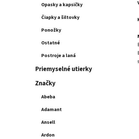
Opasky a kapsičky
Čiapky a šiltovky
Ponožky
Ostatné
Postroje a laná
Priemyselné utierky
Značky
Abeba
Adamant
Ansell
Ardon