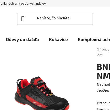
enky ochrany osobných údajov
Reklamačný poriadok
Veľkoo
Odevy do dažďa
Rukavice
Komplexná och
Domov
/
Obuv
Low
BN
NM
Prieme
Neohod
hodnot
Značka
produk
Pracovn
je
kompozi