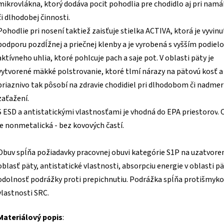
mikrovlákna, ktorý dodáva pocit pohodlia pre chodidlo aj pri namá
či dlhodobej činnosti.
Pohodlie pri nosení taktiež zaisťuje stielka ACTIVA, ktorá je vyvinu
podporu pozdĺžnej a priečnej klenby a je vyrobená s vyšším podie
aktívneho uhlia, ktoré pohlcuje pach a saje pot. V oblasti päty je
vytvorené mäkké polstrovanie, ktoré tlmí nárazy na pätovú kosť a
priaznivo tak pôsobí na zdravie chodidiel pri dlhodobom či nadm
zaťažení.
S ESD a antistatickými vlastnosťami je vhodná do EPA priestorov
.
je nonmetalická - bez kovových častí.
Obuv spĺňa požiadavky pracovnej obuvi kategórie S1P na uzatvore
oblasť päty, antistatické vlastnosti, absorpciu energie v oblasti pä
odolnosť podrážky proti prepichnutiu. Podrážka spĺňa protišmyk
vlastnosti SRC.
Materiálový popis
: