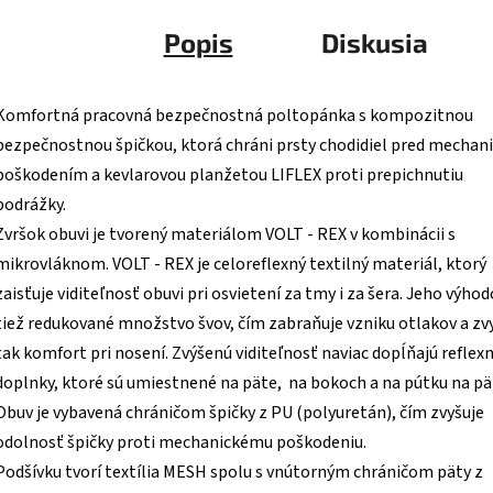
Popis
Diskusia
Komfortná pracovná bezpečnostná poltopánka s kompozitnou
bezpečnostnou špičkou, ktorá chráni prsty chodidiel pred mecha
poškodením a kevlarovou planžetou LIFLEX proti prepichnutiu
podrážky.
Zvršok obuvi je tvorený materiálom VOLT - REX v kombinácii s
mikrovláknom. VOLT - REX je celoreflexný textilný materiál, ktorý
zaisťuje viditeľnosť obuvi pri osvietení za tmy i za šera. Jeho výhod
tiež redukované množstvo švov, čím zabraňuje vzniku otlakov a zv
tak komfort pri nosení. Zvýšenú viditeľnosť naviac dopĺňajú reflex
doplnky, ktoré sú umiestnené na päte, na bokoch a na pútku na pä
Obuv je vybavená chráničom špičky z PU (polyuretán), čím zvyšuje
odolnosť špičky proti mechanickému poškodeniu.
P
odšívku tvorí textília MESH spolu s vnútorným chráničom päty z