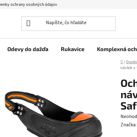
enky ochrany osobných údajov
Reklamačný poriadok
Veľkoo
Odevy do dažďa
Rukavice
Komplexná och
Domov
/
Dopln
návlek s
Oc
náv
Saf
Prieme
Neohod
hodnot
Značka
produk