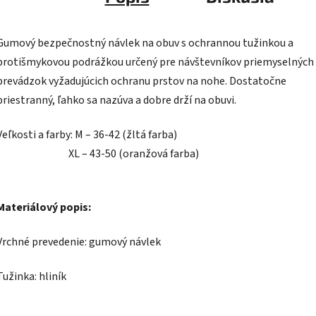
Gumový bezpečnostný návlek na obuv s ochrannou tužinkou a
protišmykovou podrážkou určený pre návštevníkov priemyselných
prevádzok vyžadujúcich ochranu prstov na nohe. Dostatočne
priestranný, ľahko sa nazúva a dobre drží na obuvi.
Veľkosti a farby: M – 36-42 (žltá farba)
XL – 43-50 (oranžová farba)
Materiálový popis:
Vrchné prevedenie: gumový návlek
Tužinka: hliník