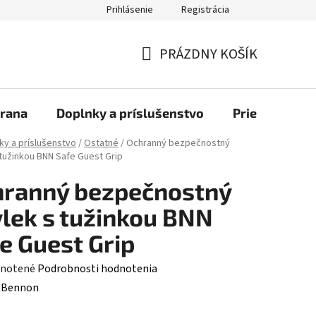
Prihlásenie
Registrácia
bchod
PRÁZDNY KOŠÍK
NÁKUPNÝ
KOŠÍK
rana
Doplnky a príslušenstvo
Priemyselné u
ky a príslušenstvo
/
Ostatné
/
Ochranný bezpečnostný
 tužinkou BNN Safe Guest Grip
hranný bezpečnostný
lek s tužinkou BNN
e Guest Grip
rné
notené
Podrobnosti hodnotenia
enie
:
Bennon
tu