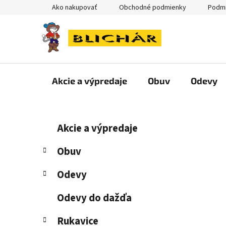
Prejsť
Ako nakupovať
Obchodné podmienky
Podmi
na
obsah
Akcie a výpredaje
Obuv
Odevy
B
K
Preskočiť
Akcie a výpredaje
a
kategórie
o
t
č
Obuv
e
n
g
Odevy
ý
ó
p
r
Odevy do dažďa
i
a
e
n
Rukavice