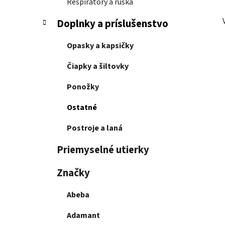
Respirátory a rúška
Doplnky a príslušenstvo
Opasky a kapsičky
Čiapky a šiltovky
Ponožky
Ostatné
Postroje a laná
Priemyselné utierky
Značky
Abeba
Adamant