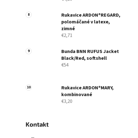
Rukavice ARDON®REGARD,
polomáčané v latexe,
zimné
€2,71
Bunda BNN RUFUS Jacket
Black/Red, softshell
€54
Rukavice ARDON®MARY,
kombinované
€3,20
Kontakt