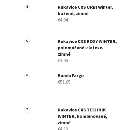
Rukavice CXS URBI Winter,
kožené, zimné
€4,94
Rukavice CXS ROXY WINTER,
polomáčané v latexe,
zimné
€3,05
Bunda Fargo
€51,65
Rukavice CXS TECHNIK
WINTER, kombinované,
zimné
€4,19