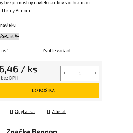
ký bezpečnostný návlek na obuv s ochrannou
od firmy Bennon
 návleku
iek.
nosť
Zvoľte variant
6,46
/ ks
7 bez DPH
ková cena:
DO KOŠÍKA
Opýtať sa
Zdieľať
Značka
Bennon