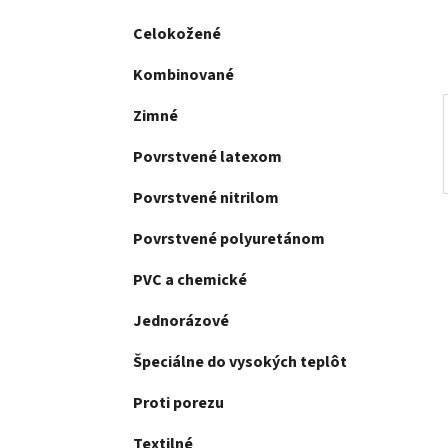
e
l
Celokožené
Kombinované
Zimné
Povrstvené latexom
Povrstvené nitrilom
Povrstvené polyuretánom
PVC a chemické
Jednorázové
Špeciálne do vysokých teplôt
Proti porezu
Textilné