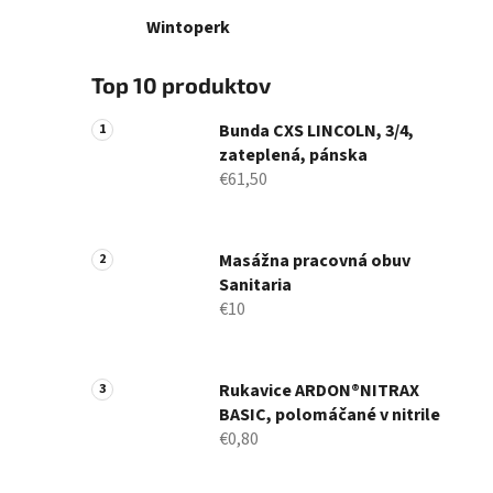
Wintoperk
Top 10 produktov
Bunda CXS LINCOLN, 3/4,
zateplená, pánska
€61,50
Masážna pracovná obuv
Sanitaria
€10
Rukavice ARDON®NITRAX
BASIC, polomáčané v nitrile
€0,80