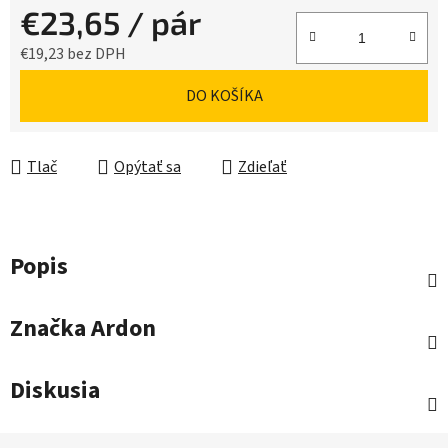
€23,65
/ pár
€19,23 bez DPH
Jednotková cena:
DO KOŠÍKA
Tlač
Opýtať sa
Zdieľať
Popis
Značka
Ardon
Diskusia
Z