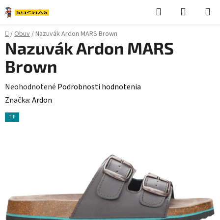
Prejsť
Hľadať
NÁKUP
na
KOŠÍK
obsah
Domov
/
Obuv
/
Nazuvák Ardon MARS Brown
Nazuvák Ardon MARS
Brown
Priemerné
Neohodnotené
Podrobnosti hodnotenia
hodnotenie
Značka:
Ardon
produktu
TIP
je
0,0
z
5
hviezdičiek.