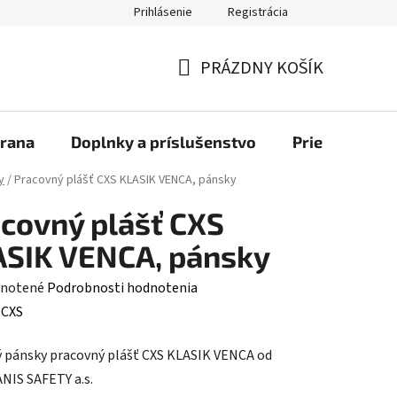
Prihlásenie
Registrácia
bchod
PRÁZDNY KOŠÍK
NÁKUPNÝ
KOŠÍK
rana
Doplnky a príslušenstvo
Priemyselné u
y
/
Pracovný plášť CXS KLASIK VENCA, pánsky
covný plášť CXS
SIK VENCA, pánsky
rné
notené
Podrobnosti hodnotenia
enie
:
CXS
tu
ý pánsky pracovný plášť CXS KLASIK VENCA od
ANIS SAFETY a.s.