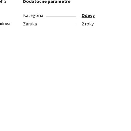
ého
Dodatočné parametre
Kategória
Odevy
ladová
Záruka
2 roky