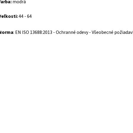
Farba:
modrá
Veľkosti:
44 - 64
Norma
: EN ISO 13688:2013 - Ochranné odevy - Všeobecné požiadav