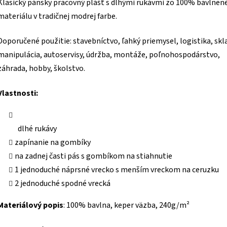
Klasický pánsky pracovný plášť s dlhými rukávmi
zo 100% bavlnen
materiálu v tradičnej modrej farbe.
Doporučené použitie: stavebníctvo, ľahký priemysel, logistika, sk
manipulácia, autoservisy, údržba, montáže, poľnohospodárstvo,
záhrada, hobby, školstvo.
Vlastnosti:
dlhé rukávy
zapínanie na gombíky
na zadnej časti pás s gombíkom na stiahnutie
1 jednoduché náprsné vrecko s menším vreckom na ceruzku
2 jednoduché spodné vrecká
Materiálový popis
: 100% bavlna, keper väzba, 240g/m²