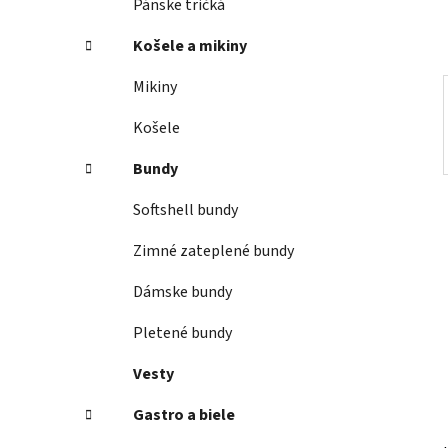
Pánske tričká
l
Košele a mikiny
Mikiny
Košele
Bundy
Softshell bundy
Zimné zateplené bundy
Dámske bundy
Pletené bundy
Vesty
Gastro a biele