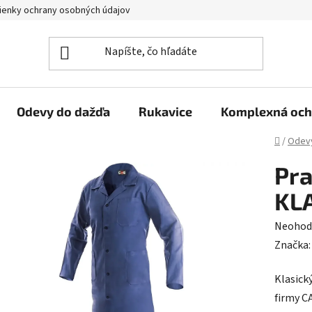
enky ochrany osobných údajov
Reklamačný poriadok
Veľkoo
Odevy do dažďa
Rukavice
Komplexná och
Domov
/
Odev
Pra
KLA
Prieme
Neohod
hodnot
Značka
produk
Klasick
je
firmy C
0,0