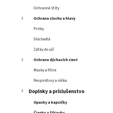
Ochranné štíty
Ochrana sluchu a hlavy
Prilby
Slúchadlá
Zátky do uší
Ochrana dýchacích ciest
Masky a filtre
Respirátory a rúška
Doplnky a príslušenstvo
Opasky a kapsičky
Čiapky a šiltovky