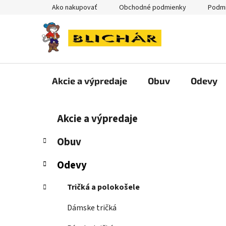
Prejsť
Ako nakupovať
Obchodné podmienky
Podmi
na
obsah
Akcie a výpredaje
Obuv
Odevy
B
K
Preskočiť
Akcie a výpredaje
a
kategórie
o
t
č
Obuv
e
n
g
Odevy
ý
ó
p
r
Tričká a polokošele
i
a
e
n
Dámske tričká
e