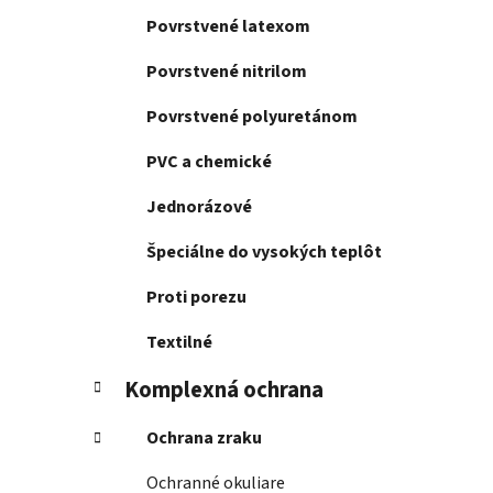
Povrstvené latexom
Povrstvené nitrilom
Povrstvené polyuretánom
PVC a chemické
Jednorázové
Špeciálne do vysokých teplôt
Proti porezu
Textilné
Komplexná ochrana
Ochrana zraku
Ochranné okuliare