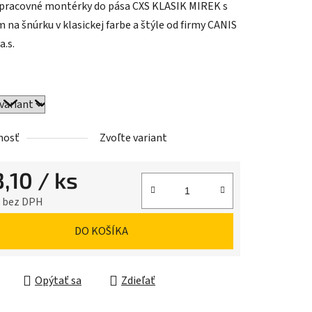
pracovné montérky do pása CXS KLASIK MIREK s
 na šnúrku v klasickej farbe a štýle od firmy CANIS
a.s.
iek.
nosť
Zvoľte variant
3,10
/ ks
5 bez DPH
ková cena:
DO KOŠÍKA
Opýtať sa
Zdieľať