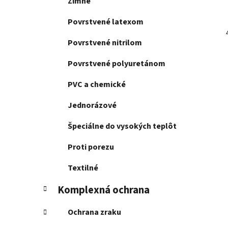
Zimné
Povrstvené latexom
Povrstvené nitrilom
Povrstvené polyuretánom
PVC a chemické
Jednorázové
Špeciálne do vysokých teplôt
Proti porezu
Textilné
Komplexná ochrana
Ochrana zraku