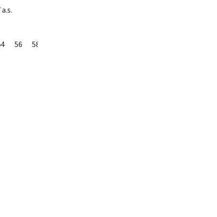
a.s.
54
56
58
60
62
64