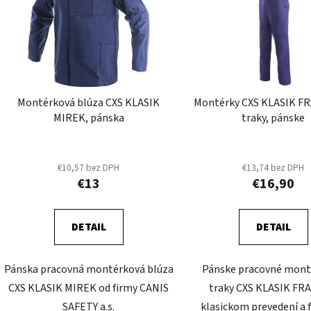
Montérková blúza CXS KLASIK
Montérky CXS KLASIK FR
MIREK, pánska
traky, pánske
€10,57 bez DPH
€13,74 bez DPH
€13
€16,90
DETAIL
DETAIL
Pánska pracovná montérková blúza
Pánske pracovné mont
CXS KLASIK MIREK od firmy CANIS
traky CXS KLASIK FR
SAFETY a.s.
klasickom prevedení a 