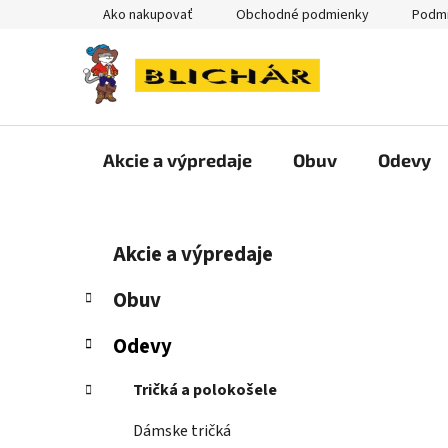
Prejsť
Ako nakupovať
Obchodné podmienky
Podmi
na
obsah
Akcie a výpredaje
Obuv
Odevy
B
K
Preskočiť
Akcie a výpredaje
a
kategórie
o
t
č
Obuv
e
n
g
Odevy
ý
ó
p
r
Tričká a polokošele
i
a
e
n
Dámske tričká