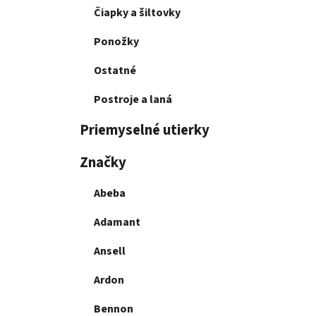
Čiapky a šiltovky
Ponožky
Ostatné
Postroje a laná
Priemyselné utierky
Značky
Abeba
Adamant
Ansell
Ardon
Bennon