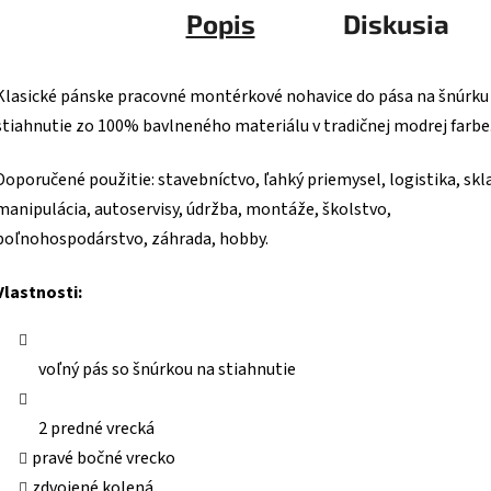
Popis
Diskusia
Klasické pánske pracovné montérkové nohavice do pása na šnúrku
stiahnutie zo 100% bavlneného materiálu v tradičnej modrej farbe
Doporučené použitie: stavebníctvo, ľahký priemysel, logistika, sk
manipulácia, autoservisy, údržba, montáže, školstvo,
poľnohospodárstvo, záhrada, hobby.
Vlastnosti:
voľný pás so šnúrkou na stiahnutie
2 predné vrecká
pravé bočné vrecko
zdvojené kolená