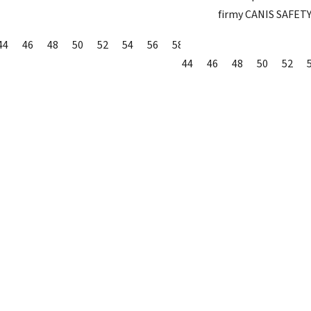
firmy CANIS SAFETY 
44
46
48
50
52
54
56
58
60
62
64
44
46
48
50
52