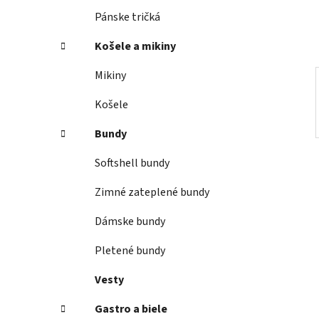
e
Pánske tričká
l
Košele a mikiny
Mikiny
Košele
Bundy
Softshell bundy
Zimné zateplené bundy
Dámske bundy
Pletené bundy
Vesty
Gastro a biele