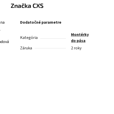
Značka
CXS
 na
Dodatočné parametre
.
Montérky
Kategória
do pása
ladová
Záruka
2 roky