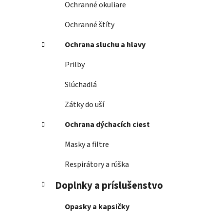
Ochranné okuliare
Ochranné štíty
Ochrana sluchu a hlavy
Prilby
Slúchadlá
Zátky do uší
Ochrana dýchacích ciest
Masky a filtre
Respirátory a rúška
Doplnky a príslušenstvo
Opasky a kapsičky