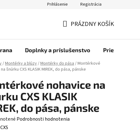
Prihlásenie
Registrácia
bchod
PRÁZDNY KOŠÍK
NÁKUPNÝ
KOŠÍK
rana
Doplnky a príslušenstvo
Priemyselné u
y
/
Montérky a blúzy
/
Montérky do pása
/
Montérkové
 na šnúrku CXS KLASIK MIREK, do pása, pánske
térkové nohavice na
rku CXS KLASIK
EK, do pása, pánske
rné
notené
Podrobnosti hodnotenia
enie
:
CXS
tu