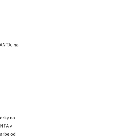
ANTA, na
érky na
ANTA v
farbe od