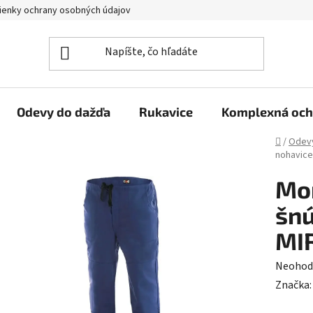
enky ochrany osobných údajov
Reklamačný poriadok
Veľkoo
Odevy do dažďa
Rukavice
Komplexná och
Domov
/
Odev
nohavice
Mon
šnú
MIR
Prieme
Neohod
hodnot
Značka
produk