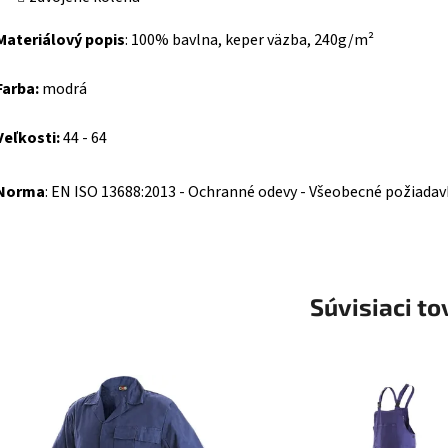
Materiálový popis
:
100% bavlna, keper väzba, 240g/m²
Farba:
modrá
Veľkosti:
44 - 64
Norma
: EN ISO 13688:2013 - Ochranné odevy - Všeobecné požiadav
Súvisiaci to