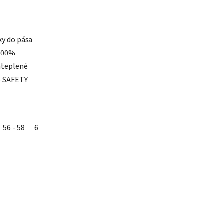
y do pása
 100%
ateplené
S SAFETY
56 - 58
60 - 62
64 - 66