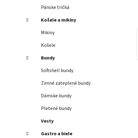
e
Pánske tričká
l
Košele a mikiny
Mikiny
Košele
Bundy
Softshell bundy
Zimné zateplené bundy
Dámske bundy
Pletené bundy
Vesty
Gastro a biele