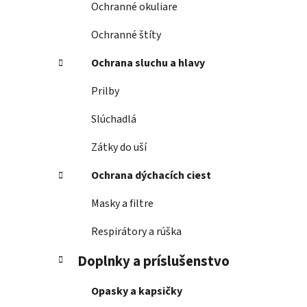
Ochranné okuliare
Ochranné štíty
Ochrana sluchu a hlavy
Prilby
Slúchadlá
Zátky do uší
Ochrana dýchacích ciest
Masky a filtre
Respirátory a rúška
Doplnky a príslušenstvo
Opasky a kapsičky