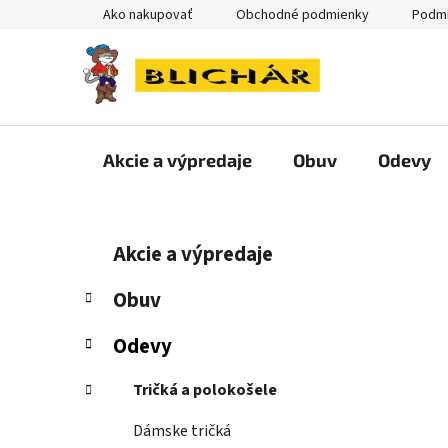
Prejsť
Ako nakupovať
Obchodné podmienky
Podmi
na
obsah
Akcie a výpredaje
Obuv
Odevy
B
K
Preskočiť
Akcie a výpredaje
a
kategórie
o
t
č
Obuv
e
n
g
Odevy
ý
ó
p
r
Tričká a polokošele
i
a
e
n
Dámske tričká