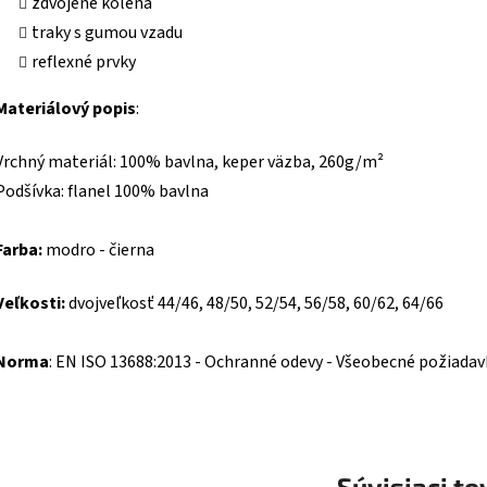
zdvojené kolená
traky s gumou vzadu
reflexné prvky
Materiálový popis
:
Vrchný materiál: 100% bavlna, keper väzba, 260g/m²
Podšívka: flanel 100% bavlna
Farba:
modro - čierna
Veľkosti:
dvojveľkosť 44/46, 48/50, 52/54, 56/58, 60/62, 64/66
Norma
: EN ISO 13688:2013 - Ochran
né odevy - Všeob
ecné požiadav
Súvisiaci to