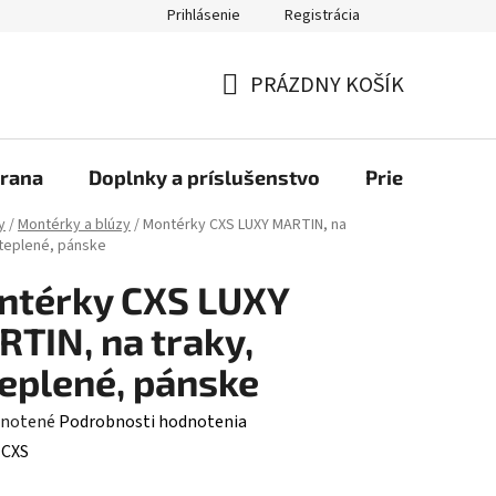
Prihlásenie
Registrácia
bchod
PRÁZDNY KOŠÍK
NÁKUPNÝ
KOŠÍK
rana
Doplnky a príslušenstvo
Priemyselné u
y
/
Montérky a blúzy
/
Montérky CXS LUXY MARTIN, na
ateplené, pánske
ntérky CXS LUXY
TIN, na traky,
eplené, pánske
rné
notené
Podrobnosti hodnotenia
enie
:
CXS
tu