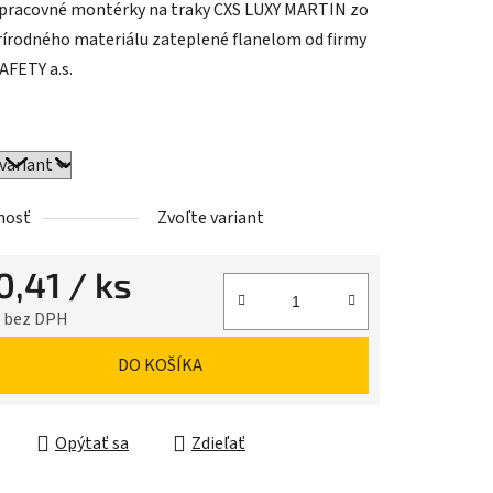
pracovné montérky na traky CXS LUXY MARTIN zo
írodného materiálu zateplené flanelom od firmy
AFETY a.s.
iek.
nosť
Zvoľte variant
0,41
/ ks
2 bez DPH
ková cena:
DO KOŠÍKA
Opýtať sa
Zdieľať