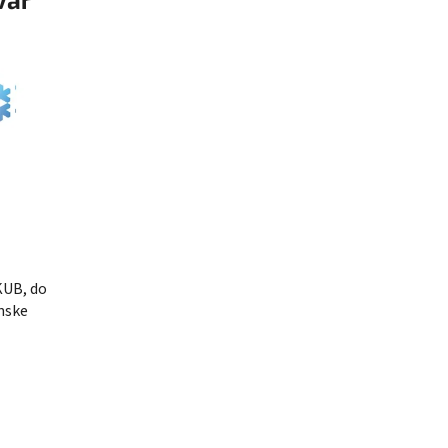
KUB, do
nske