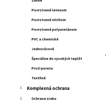
Zimné
Povrstvené latexom
Povrstvené nitrilom
Povrstvené polyuretánom
PVC a chemické
Jednorázové
Špeciálne do vysokých teplôt
Proti porezu
Textilné
Komplexná ochrana
Ochrana zraku