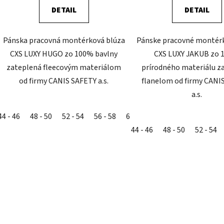
DETAIL
DETAIL
Pánska pracovná montérková blúza
Pánske pracovné montérk
CXS LUXY HUGO zo 100% bavlny
CXS LUXY JAKUB zo
zateplená fleecovým materiálom
prírodného materiálu z
od firmy CANIS SAFETY a.s.
flanelom od firmy CANI
a.s.
44 - 46
48 - 50
52 - 54
56 - 58
60 - 62
44 - 46
48 - 50
52 - 54