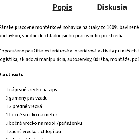
Popis
Diskusia
Pánske pracovné montérkové nohavice na traky zo 100% bavlnené
podšívkou, vhodné do chladnejšieho pracovného prostredia.
Doporučené použitie: exteriérové a interiérové aktivity pri nižších
logistika, skladová manipulácia, autoservisy, údržba, montáže, p
Vlastnosti:
náprsné vrecko na zips
gumený pás vzadu
2 predné vrecká
bočné vrecko na meter
bočné vrecko na mobil/peňaženku
zadné vrecko s chlopňou