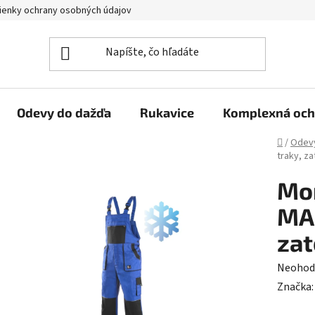
enky ochrany osobných údajov
Reklamačný poriadok
Veľkoo
Odevy do dažďa
Rukavice
Komplexná och
Domov
/
Odev
traky, z
Mo
MAR
zat
Prieme
Neohod
hodnot
Značka
produk