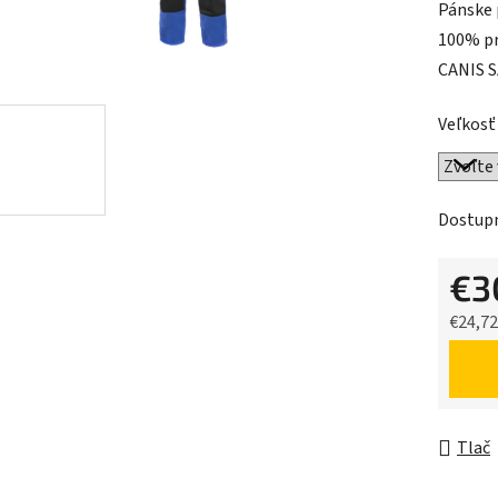
Pánske 
je
100% pr
0,0
CANIS S
z
5
Veľkosť
hviezdič
Dostup
€3
€24,7
Jednot
Tlač