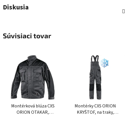
Diskusia
Súvisiaci tovar
Montérková blúza CXS
Montérky CXS ORION
ORION OTAKAR,
KRYŠTOF, na traky,
zateplená, pánska
zateplené, pánske