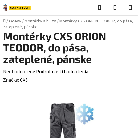
Prejsť
Hľadať
NÁKUP
na
KOŠÍK
obsah
Domov
/
Odevy
/
Montérky a blúzy
/
Montérky CXS ORION TEODOR, do pása,
zateplené, pánske
Montérky CXS ORION
TEODOR, do pása,
zateplené, pánske
Priemerné
Neohodnotené
Podrobnosti hodnotenia
hodnotenie
Značka:
CXS
produktu
je
0,0
z
5
hviezdičiek.