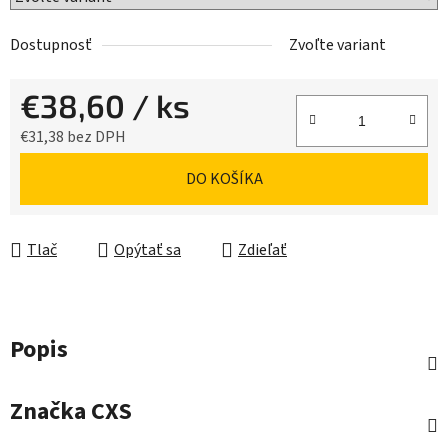
Dostupnosť
Zvoľte variant
€38,60
/ ks
€31,38 bez DPH
Jednotková cena:
DO KOŠÍKA
Tlač
Opýtať sa
Zdieľať
Popis
Značka
CXS