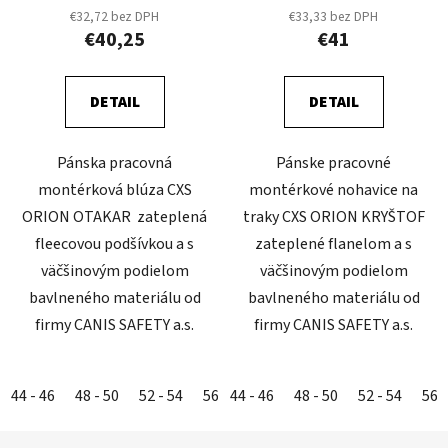
€32,72 bez DPH
€33,33 bez DPH
€40,25
€41
DETAIL
DETAIL
Pánska pracovná
Pánske pracovné
montérková blúza CXS
montérkové nohavice na
ORION OTAKAR zateplená
traky CXS ORION KRYŠTOF
fleecovou podšívkou a s
zateplené flanelom a s
väčšinovým podielom
väčšinovým podielom
bavlneného materiálu od
bavlneného materiálu od
firmy CANIS SAFETY a.s.
firmy CANIS SAFETY a.s.
44 - 46
48 - 50
52 - 54
56 - 58
44 - 46
60 - 62
48 - 50
52 - 54
56 -
Z