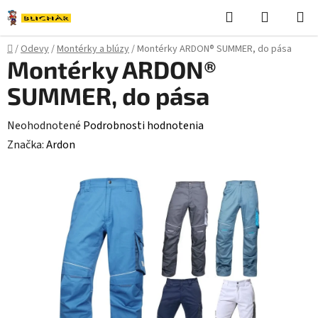
Prejsť
Hľadať
NÁKUP
na
KOŠÍK
obsah
Domov
/
Odevy
/
Montérky a blúzy
/
Montérky ARDON® SUMMER, do pása
Montérky ARDON®
SUMMER, do pása
Priemerné
Neohodnotené
Podrobnosti hodnotenia
hodnotenie
Značka:
Ardon
produktu
je
0,0
z
5
hviezdičiek.