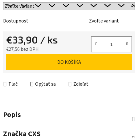
Dostupnosť
Zvoľte variant
€33,90
/ ks
€27,56 bez DPH
Jednotková cena:
DO KOŠÍKA
Tlač
Opýtať sa
Zdieľať
Popis
Značka
CXS