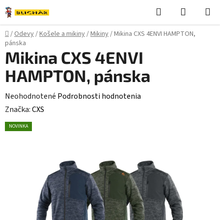
Prejsť
Hľadať
NÁKUP
na
KOŠÍK
obsah
Domov
/
Odevy
/
Košele a mikiny
/
Mikiny
/
Mikina CXS 4ENVI HAMPTON,
pánska
Mikina CXS 4ENVI
HAMPTON, pánska
Priemerné
Neohodnotené
Podrobnosti hodnotenia
hodnotenie
Značka:
CXS
produktu
NOVINKA
je
0,0
z
5
hviezdičiek.