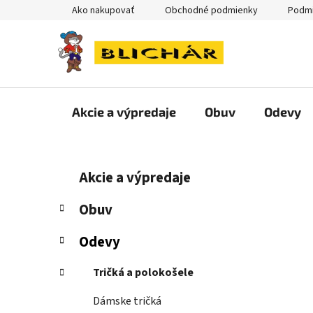
Prejsť
Ako nakupovať
Obchodné podmienky
Podmi
na
obsah
Akcie a výpredaje
Obuv
Odevy
B
K
Preskočiť
Akcie a výpredaje
a
kategórie
o
t
č
Obuv
e
n
g
Odevy
ý
ó
p
r
Tričká a polokošele
i
a
e
n
Dámske tričká