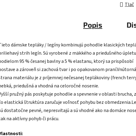
Tlač
Popis
Di
Tieto dámske tepláky / legíny kombinujú pohodlie klasických tepl
priliehavý strih legín. Sú vyrobené z mäkkého a priedušného úpletu
podielom 95 % česanej bavlny a 5 % elastanu, ktorý sa prispôsobí
postave a zároveň si zachová tvar i po opakovanom praní.Vnútorn
strana materiálu je z príjemnej nečesanej teplákoviny (french terry
hebká, priedušná a vhodná na celoročné nosenie.
Vyšší pružný pás poskytuje pohodlie a spevnenie v oblasti brucha, z
čo elastická štruktúra zaručuje voľnosť pohybu bez obmedzenia.L
sú dostatočne pevné, nepresvitajú a sú vhodné ako na domáce nose
tak na aktívny pohyb či prácu.
Vlastnosti: