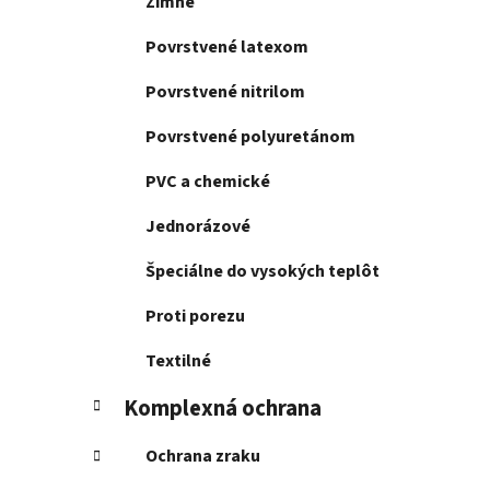
Zimné
Povrstvené latexom
Povrstvené nitrilom
Povrstvené polyuretánom
PVC a chemické
Jednorázové
Špeciálne do vysokých teplôt
Proti porezu
Textilné
Komplexná ochrana
Ochrana zraku