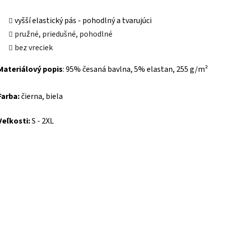
vyšší elastický pás - pohodlný a tvarujúci
pružné, priedušné, pohodlné
bez vreciek
Materiálový popis
:
95% česaná bavlna, 5% elastan, 255 g/m²
Farba:
čierna, biela
Veľkosti:
S - 2XL