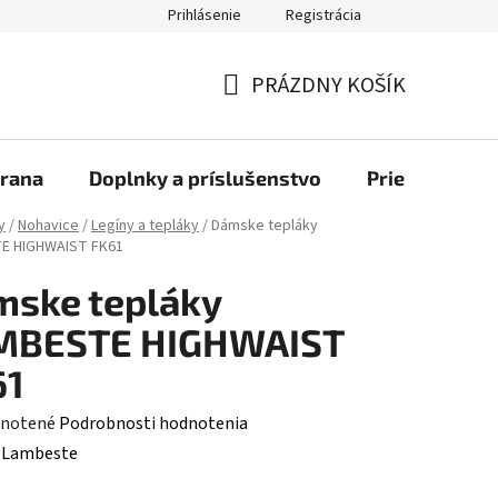
Prihlásenie
Registrácia
bchod
PRÁZDNY KOŠÍK
NÁKUPNÝ
KOŠÍK
rana
Doplnky a príslušenstvo
Priemyselné u
y
/
Nohavice
/
Legíny a tepláky
/
Dámske tepláky
E HIGHWAIST FK61
mske tepláky
MBESTE HIGHWAIST
61
rné
notené
Podrobnosti hodnotenia
enie
:
Lambeste
tu