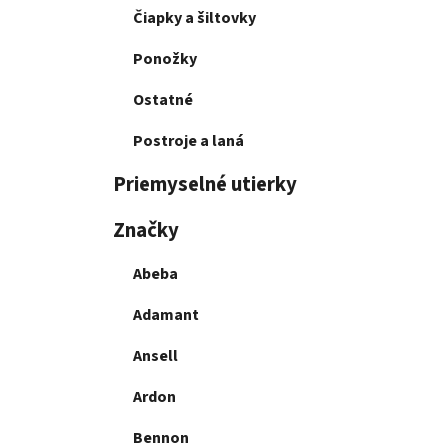
Čiapky a šiltovky
Ponožky
Ostatné
Postroje a laná
Priemyselné utierky
Značky
Abeba
Adamant
Ansell
Ardon
Bennon