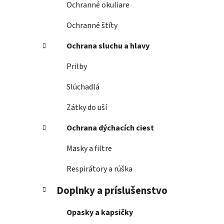
Ochranné okuliare
Ochranné štíty
Ochrana sluchu a hlavy
Prilby
Slúchadlá
Zátky do uší
Ochrana dýchacích ciest
Masky a filtre
Respirátory a rúška
Doplnky a príslušenstvo
Opasky a kapsičky