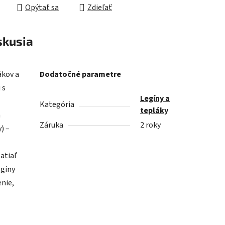
Opýtať sa
Zdieľať
skusia
ákov a
Dodatočné parametre
 s
Legíny a
Kategória
tepláky
á
Záruka
2 roky
) –
atiaľ
egíny
nie,