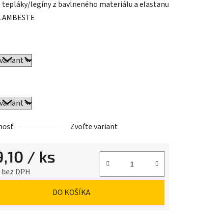
tepláky/legíny z bavlneného materiálu a elastanu
 LAMBESTE
iek.
nosť
Zvoľte variant
9,10
/ ks
3 bez DPH
ková cena:
DO KOŠÍKA