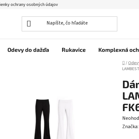
enky ochrany osobných údajov
Reklamačný poriadok
Veľkoo
Odevy do dažďa
Rukavice
Komplexná och
Domov
/
Odev
LAMBEST
Dá
LA
FK
Prieme
Neohod
hodnot
Značka
produk