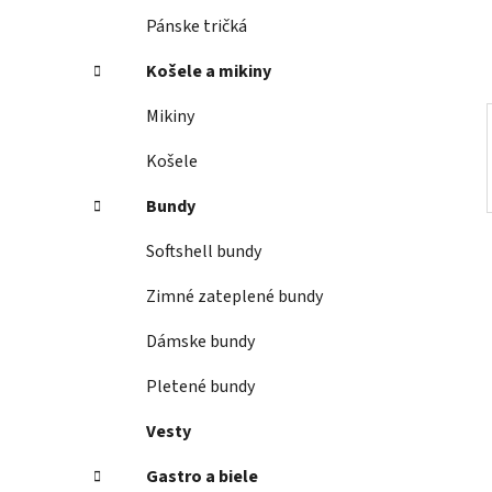
e
Pánske tričká
l
Košele a mikiny
Mikiny
Košele
Bundy
Softshell bundy
Zimné zateplené bundy
Dámske bundy
Pletené bundy
Vesty
Gastro a biele