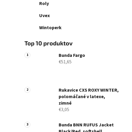
Roly
Uvex
Wintoperk
Top 10 produktov
Bunda Fargo
€51,65
Rukavice CXS ROXY WINTER,
polomáčané v latexe,
zimné
€3,05
Bunda BNN RUFUS Jacket
Black/Red, softshell