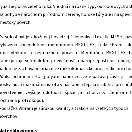
využitie počas celého roka. Vhodná na rôzne typy outdoorových akt
na pohyb v náročnom prírodnom teréne, horské túry ale i na spev
mestský povrch.
Zvršok obuvi je z koženej hovädzej štiepenky
a textílie MESH, nav
vybavená vodeodolnou membránou REGI-TEX, teda chráni tak
pred vlhkom a nepriazňou počasia. Membrána REGI-TEX ta
zabezpečuje veľmi dobrú priedušnosť a paropriepustnosť obuvi,
pádom je zachované priaznivé mikroklimatické prostredie pre chod
Vďaka ochrannej PU (polyurethane) vrstve v pätovej časti je ch
poskytnutá maximálna istota v nášľape a lepšia stabilita pri chôd
povrstvenie zvyšuje odolnosť špice pri chôdzi v členitom t
(ochrana proti okopu).
Podrážka Vibram je zárukou kvalilty a trakcie na všetkých typoch
povrchov.
Materiálový popis
: