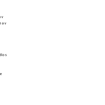
 v
 a v
lo s
ne