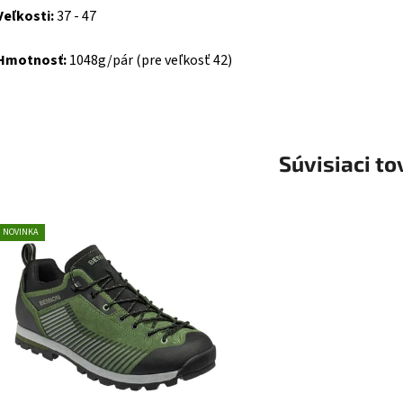
Veľkosti:
37 - 47
Hmotnosť:
1048g/pár (pre veľkosť 42)
Súvisiaci to
NOVINKA