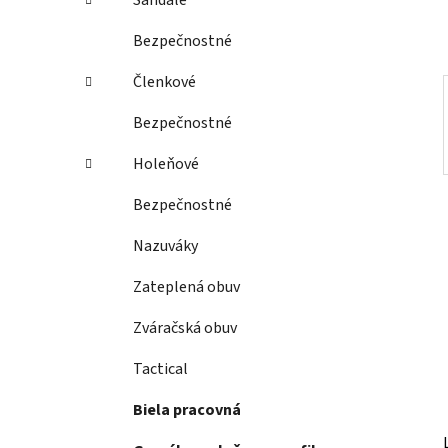
Sandále
l
Bezpečnostné
Členkové
Bezpečnostné
Holeňové
Bezpečnostné
Nazuváky
Zateplená obuv
Zváračská obuv
Tactical
Biela pracovná