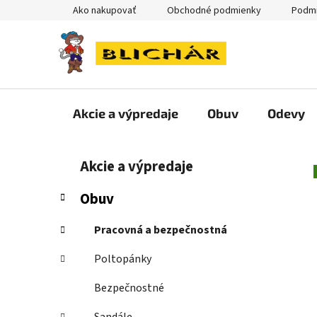
Prejsť
Ako nakupovať
Obchodné podmienky
Podmi
na
obsah
Akcie a výpredaje
Obuv
Odevy
B
K
Preskočiť
Akcie a výpredaje
a
kategórie
o
t
č
Obuv
e
n
g
ý
Pracovná a bezpečnostná
ó
p
r
Poltopánky
i
a
e
n
Bezpečnostné
e