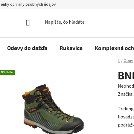
enky ochrany osobných údajov
Reklamačný poriadok
Veľkoo
Odevy do dažďa
Rukavice
Komplexná och
Domov
/
Obuv
BN
NOVINKA
Prieme
Neohod
hodnot
Značka
produk
Treking
je
hovädze
0,0
podráž
z