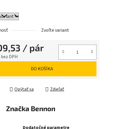
iek.
nosť
Zvoľte variant
09,53
/ pár
5 bez DPH
ková cena:
DO KOŠÍKA
Opýtať sa
Zdieľať
Značka
Bennon
Dodatočné parametre