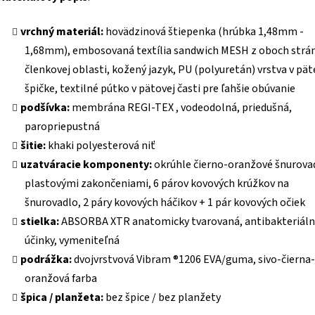
vrchný materiál:
hovädzinová štiepenka (hrúbka 1,48mm -
1,68mm), embosovaná textília sandwich MESH z oboch strán
členkovej oblasti, kožený jazyk, PU (polyuretán) vrstva v päte
špičke, textilné pútko v pätovej časti pre ľahšie obúvanie
podšívka:
membrána REGI-TEX , vodeodolná, priedušná,
paropriepustná
šitie:
khaki polyesterová niť
uzatváracie komponenty:
okrúhle čierno-oranžové šnurovad
plastovými zakončeniami, 6 párov kovových krúžkov na
šnurovadlo, 2 páry kovových háčikov + 1 pár kovových očiek
stielka:
ABSORBA XTR anatomicky tvarovaná, antibakteriál
účinky, vymeniteľná
podrážka:
dvojvrstvová Vibram ®1206 EVA/guma, sivo-čierna-
oranžová farba
špica / planžeta:
bez špice / bez planžety