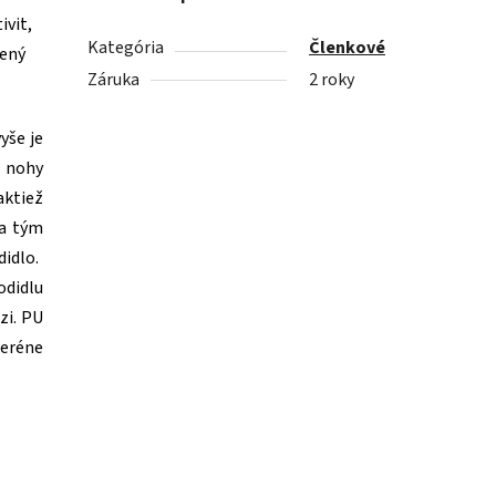
ivit,
Kategória
Členkové
nený
Záruka
2 roky
yše je
 nohy
ktiež
 a tým
idlo.
odidlu
zi.
PU
eréne