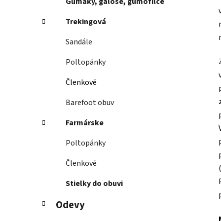
Gumáky, galoše, gumofilce
Trekingová
Sandále
Poltopánky
Členkové
Barefoot obuv
Farmárske
Poltopánky
Členkové
Stielky do obuvi
Odevy