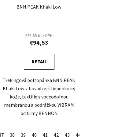
BNN PEAK Khaki Low
€76,85 bez DPH
€94,53
DETAIL
Trekingová poltopánka BNN PEAK
Khaki Low z hovädzej štiepenkovej
kože, textílie s vodeodolnou
membránou a podrážkou VIBRAM
od firmy BENNON
37
38
39
40
41
42
43
44
45
46
47