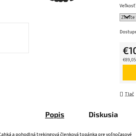
5
Veľkosť
hviezdič
Dostup
€1
€89,0
Jednot
Tlač
Popis
Diskusia
Ľahká a pohodlná trekingová členková topánka pre voľnočasové