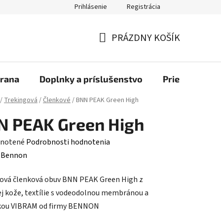
Prihlásenie
Registrácia
bchod
PRÁZDNY KOŠÍK
NÁKUPNÝ
KOŠÍK
rana
Doplnky a príslušenstvo
Priemyselné u
/
Trekingová
/
Členkové
/
BNN PEAK Green High
N PEAK Green High
rné
notené
Podrobnosti hodnotenia
enie
:
Bennon
tu
ová členková obuv BNN PEAK Green High z
j kože, textílie s vodeodolnou membránou a
kou VIBRAM od firmy BENNON