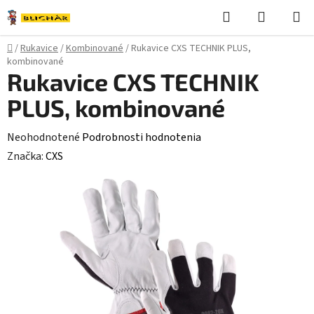
Prejsť
Hľadať
NÁKUP
na
KOŠÍK
obsah
Domov
/
Rukavice
/
Kombinované
/
Rukavice CXS TECHNIK PLUS,
kombinované
Rukavice CXS TECHNIK
PLUS, kombinované
Priemerné
Neohodnotené
Podrobnosti hodnotenia
hodnotenie
Značka:
CXS
produktu
je
0,0
z
5
hviezdičiek.