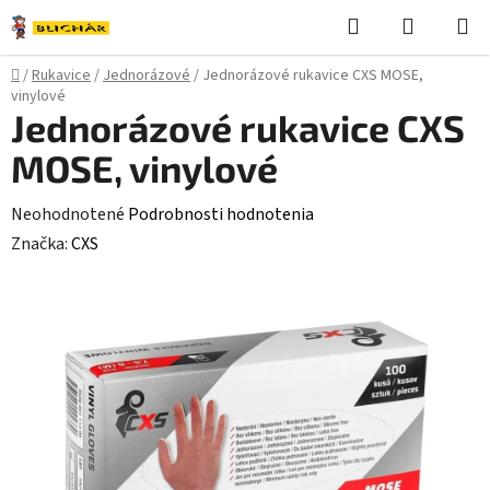
Prejsť
Hľadať
NÁKUP
na
KOŠÍK
obsah
Domov
/
Rukavice
/
Jednorázové
/
Jednorázové rukavice CXS MOSE,
vinylové
Jednorázové rukavice CXS
MOSE, vinylové
Priemerné
Neohodnotené
Podrobnosti hodnotenia
hodnotenie
Značka:
CXS
produktu
je
0,0
z
5
hviezdičiek.