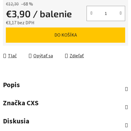
€12,30
–68 %
€3,90
/ balenie
€3,17 bez DPH
Jednotková cena:
DO KOŠÍKA
Tlač
Opýtať sa
Zdieľať
Popis
Značka
CXS
Diskusia