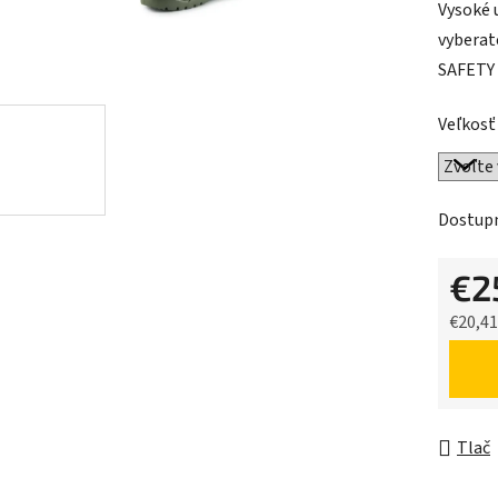
Vysoké 
je
vyberat
0,0
SAFETY 
z
5
Veľkosť
hviezdič
Dostup
€2
€20,4
Jednot
Tlač