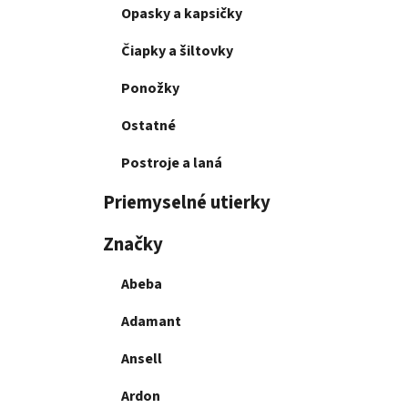
Opasky a kapsičky
Čiapky a šiltovky
Ponožky
Ostatné
Postroje a laná
Priemyselné utierky
Značky
Abeba
Adamant
Ansell
Ardon