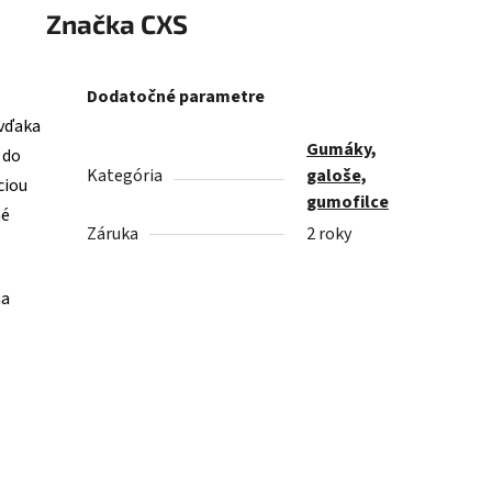
Značka
CXS
Dodatočné parametre
 vďaka
Gumáky,
 do
Kategória
galoše,
ciou
gumofilce
né
Záruka
2 roky
na