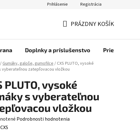
Prihlásenie
Registrácia
bchod
PRÁZDNY KOŠÍK
NÁKUPNÝ
KOŠÍK
rana
Doplnky a príslušenstvo
Priemyselné u
/
Gumáky, galoše, gumofilce
/
CXS PLUTO, vysoké
 vyberateľnou zatepľovacou vložkou
 PLUTO, vysoké
áky s vyberateľnou
epľovacou vložkou
rné
notené
Podrobnosti hodnotenia
enie
:
CXS
tu