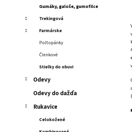
Gumáky, galoše, gumofilce
Trekingová
Farmárske
Poltopánky
Členkové
Stielky do obuvi
Odevy
Odevy do dažďa
Rukavice
Celokožené
Kombinované