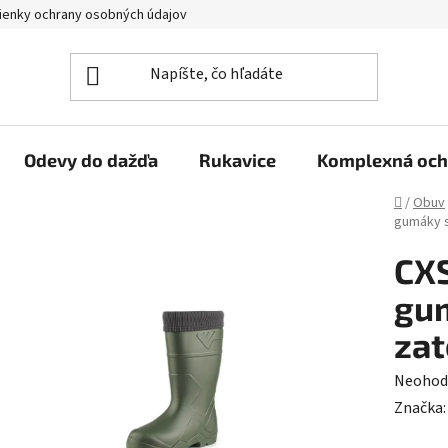
enky ochrany osobných údajov
Reklamačný poriadok
Veľkoo
Odevy do dažďa
Rukavice
Komplexná och
Domov
/
Obuv
gumáky s
CXS
gum
zat
Prieme
Neohod
hodnot
Značka
produk