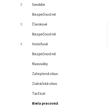
e
Sandále
l
Bezpečnostné
Členkové
Bezpečnostné
Holeňové
Bezpečnostné
Nazuváky
Zateplená obuv
Zváračská obuv
Tactical
Biela pracovná