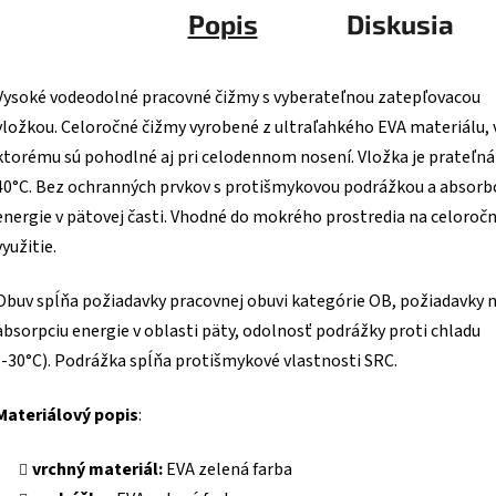
Popis
Diskusia
Vysoké vodeodolné pracovné čižmy s vyberateľnou zatepľovacou
vložkou. Celoročné čižmy vyrobené z ultraľahkého EVA materiálu,
ktorému sú pohodlné aj pri celodennom nosení. Vložka je prateľná
40°C. Bez ochranných prvkov s protišmykovou podrážkou a absorb
energie v pätovej časti. Vhodné do mokrého prostredia na celoroč
využitie.
Obuv spĺňa požiadavky pracovnej obuvi kategórie OB, požiadavky 
absorpciu energie v oblasti päty, odolnosť podrážky proti chladu
(-30°C). Podrážka spĺňa protišmykové vlastnosti SRC.
Materiálový popis
:
vrchný materiál:
EVA zelená farba