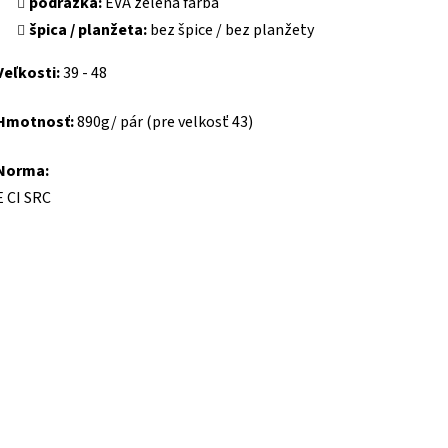
podrážka:
EVA zelená farba
špica / planžeta:
bez špice / bez planžety
Veľkosti:
39 - 48
Hmotnosť:
890g/ pár (pre velkosť 43)
Norma:
E CI SRC