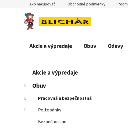
Prejsť
Ako nakupovať
Obchodné podmienky
Podmi
na
obsah
Akcie a výpredaje
Obuv
Odevy
B
K
Preskočiť
Akcie a výpredaje
a
kategórie
o
t
č
Obuv
e
n
g
ý
Pracovná a bezpečnostná
ó
p
r
Poltopánky
i
a
e
n
Bezpečnostné