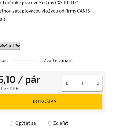
ultraľahké pracovné čižmy CXS PLUTO s
eľnou zatepľovacou vložkou od firmy CANIS
a.s.
iek.
nosť
Zvoľte variant
5,10
/ pár
1 bez DPH
ková cena:
DO KOŠÍKA
Opýtať sa
Zdieľať