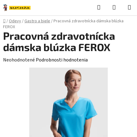
Prejsť
Hľadať
NÁKUP
na
KOŠÍK
obsah
Domov
/
Odevy
/
Gastro a biele
/
Pracovná zdravotnícka dámska blúzka
FEROX
Pracovná zdravotnícka
dámska blúzka FEROX
Priemerné
Neohodnotené
Podrobnosti hodnotenia
hodnotenie
produktu
je
0,0
z
5
hviezdičiek.