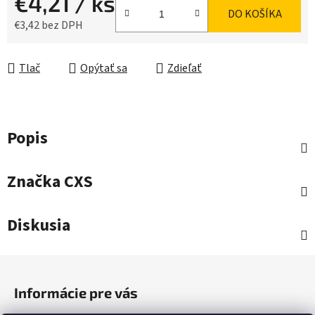
€4,21
/ ks
DO KOŠÍKA
€3,42 bez DPH
Jednotková cena:
Tlač
Opýtať sa
Zdieľať
Popis
Značka
CXS
Diskusia
Z
á
Informácie pre vás
p