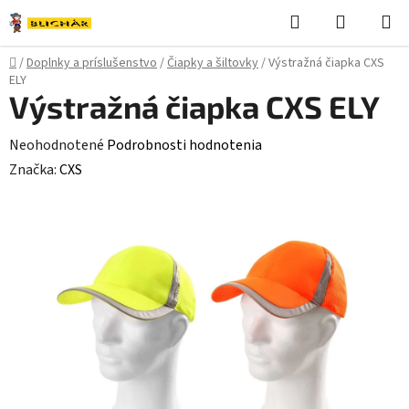
Prejsť
Hľadať
NÁKUP
na
KOŠÍK
obsah
Domov
/
Doplnky a príslušenstvo
/
Čiapky a šiltovky
/
Výstražná čiapka CXS
ELY
Výstražná čiapka CXS ELY
Priemerné
Neohodnotené
Podrobnosti hodnotenia
hodnotenie
Značka:
CXS
produktu
je
0,0
z
5
hviezdičiek.