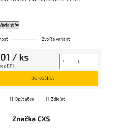
iek.
nosť
Zvoľte variant
,01
/ ks
 bez DPH
ková cena:
DO KOŠÍKA
Opýtať sa
Zdieľať
Značka
CXS