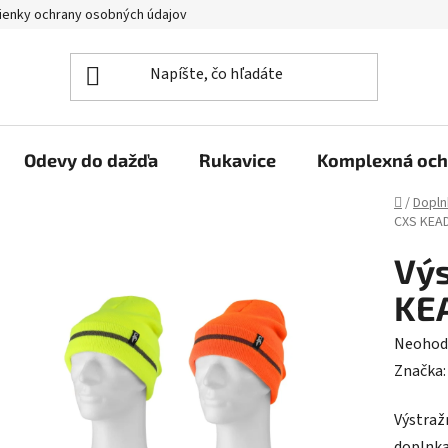
enky ochrany osobných údajov
Reklamačný poriadok
Veľkoo
Odevy do dažďa
Rukavice
Komplexná och
Domov
/
Dopln
CXS KEAD
Výs
KEA
Prieme
Neohod
hodnot
Značka
produk
Výstraž
je
doplnka