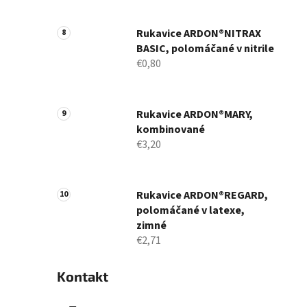
Rukavice ARDON®NITRAX
BASIC, polomáčané v nitrile
€0,80
Rukavice ARDON®MARY,
kombinované
€3,20
Rukavice ARDON®REGARD,
polomáčané v latexe,
zimné
€2,71
Kontakt