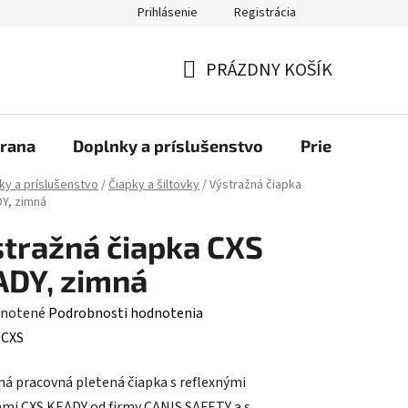
Prihlásenie
Registrácia
bchod
PRÁZDNY KOŠÍK
NÁKUPNÝ
KOŠÍK
rana
Doplnky a príslušenstvo
Priemyselné u
ky a príslušenstvo
/
Čiapky a šiltovky
/
Výstražná čiapka
Y, zimná
tražná čiapka CXS
DY, zimná
rné
notené
Podrobnosti hodnotenia
enie
:
CXS
tu
ná pracovná pletená čiapka s reflexnými
mi CXS KEADY od firmy CANIS SAFETY a.s.