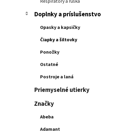
Respirátory a rúška
Doplnky a príslušenstvo
Opasky a kapsičky
Čiapky a šiltovky
Ponožky
Ostatné
Postroje a laná
Priemyselné utierky
Značky
Abeba
Adamant