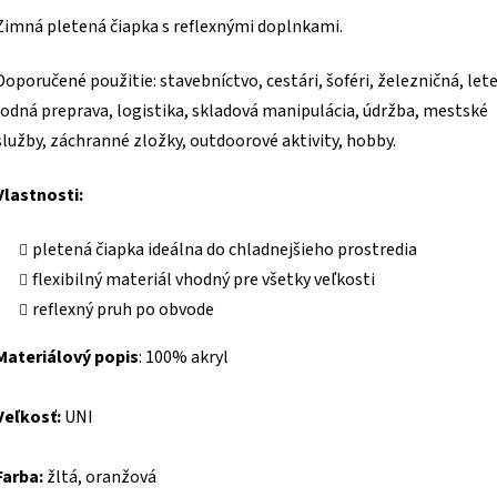
Zimná pletená čiapka s reflexnými doplnkami.
Doporučené použitie: stavebníctvo, cestári, šoféri, železničná, let
lodná preprava, logistika, skladová manipulácia, údržba, mestské
služby, záchranné zložky, outdoorové aktivity, hobby.
Vlastnosti:
pletená čiapka ideálna do chladnejšieho prostredia
flexibilný materiál vhodný pre všetky veľkosti
reflexný pruh po obvode
Materiálový popis
:
100% akryl
Veľko
sť:
UNI
Farba:
žltá, oranžová