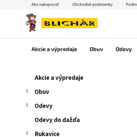
Prejsť
Ako nakupovať
Obchodné podmienky
Podmi
na
obsah
Akcie a výpredaje
Obuv
Odevy
B
K
Preskočiť
Akcie a výpredaje
a
kategórie
o
t
č
Obuv
e
n
g
Odevy
ý
ó
p
r
Odevy do dažďa
i
a
e
n
Rukavice