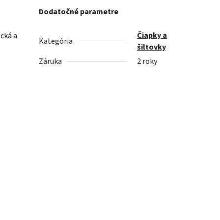
Dodatočné parametre
Čiapky a
ecká a
Kategória
šiltovky
Záruka
2 roky