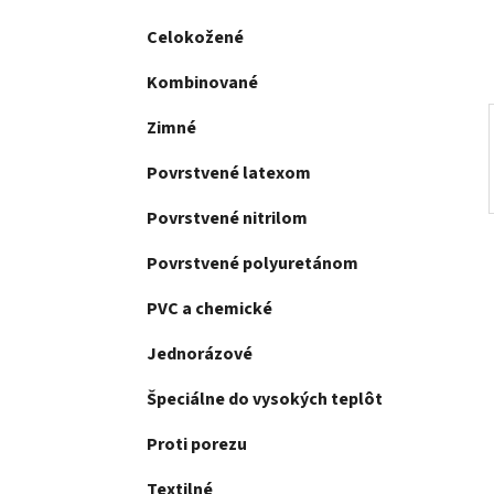
e
l
Celokožené
Kombinované
Zimné
Povrstvené latexom
Povrstvené nitrilom
Povrstvené polyuretánom
PVC a chemické
Jednorázové
Špeciálne do vysokých teplôt
Proti porezu
Textilné