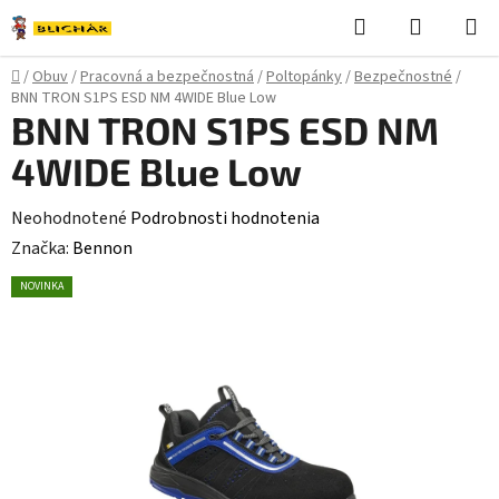
Prejsť
Hľadať
NÁKUP
na
KOŠÍK
obsah
Domov
/
Obuv
/
Pracovná a bezpečnostná
/
Poltopánky
/
Bezpečnostné
/
BNN TRON S1PS ESD NM 4WIDE Blue Low
BNN TRON S1PS ESD NM
4WIDE Blue Low
Priemerné
Neohodnotené
Podrobnosti hodnotenia
hodnotenie
Značka:
Bennon
produktu
NOVINKA
je
0,0
z
5
hviezdičiek.