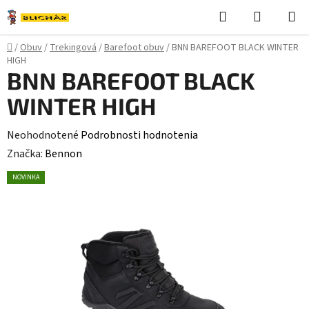
Prejsť
Hľadať
NÁKUP
na
KOŠÍK
obsah
Domov
/
Obuv
/
Trekingová
/
Barefoot obuv
/
BNN BAREFOOT BLACK WINTER
HIGH
BNN BAREFOOT BLACK
WINTER HIGH
Priemerné
Neohodnotené
Podrobnosti hodnotenia
hodnotenie
Značka:
Bennon
produktu
NOVINKA
je
0,0
z
5
hviezdičiek.